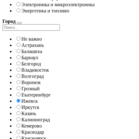
Электроника и микроэлектроника
Энергетика и топливо
Город
Не важно
Астрахань
Балашиха
Барнаул
Белгород
Владивосток
Волгоград
Воронеж
Грозный
Екатеринбург
Ижевск
Иркутск
Казань
Калининград
Кемерово
Краснодар
Красноярск