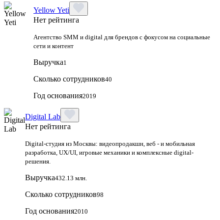
Yellow Yeti
Нет рейтинга
Агентство SMM и digital для брендов с фокусом на социальные
сети и контент
Выручка
1
Сколько сотрудников
40
Год основания
2019
Digital Lab
Нет рейтинга
Digital-студия из Москвы: видеопродакшн, веб - и мобильная
разработка, UX/UI, игровые механики и комплексные digital-
решения.
Выручка
432.13 млн.
Сколько сотрудников
98
Год основания
2010