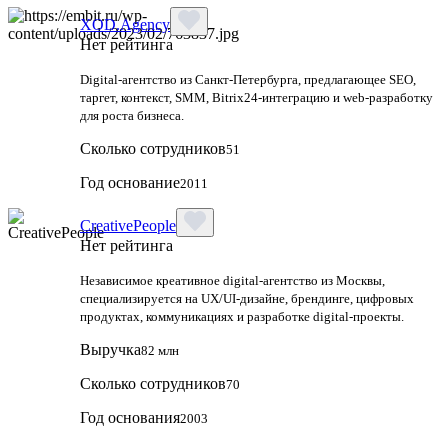
XOD.Agency
Нет рейтинга
Digital-агентство из Санкт-Петербурга, предлагающее SEO,
таргет, контекст, SMM, Bitrix24-интеграцию и web-разработку
для роста бизнеса.
Сколько сотрудников
51
Год основание
2011
CreativePeople
Нет рейтинга
Независимое креативное digital‑агентство из Москвы,
специализируется на UX/UI‑дизайне, брендинге, цифровых
продуктах, коммуникациях и разработке digital‑проекты.
Выручка
82 млн
Сколько сотрудников
70
Год основания
2003