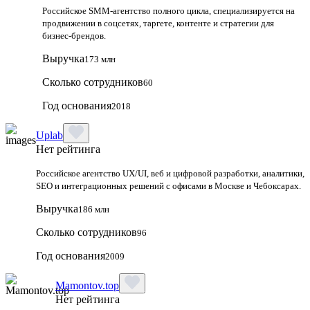
Российское SMM-агентство полного цикла, специализируется на
продвижении в соцсетях, таргете, контенте и стратегии для
бизнес-брендов.
Выручка
173 млн
Сколько сотрудников
60
Год основания
2018
Uplab
Нет рейтинга
Российское агентство UX/UI, веб и цифровой разработки, аналитики,
SEO и интеграционных решений с офисами в Москве и Чебоксарах.
Выручка
186 млн
Сколько сотрудников
96
Год основания
2009
Mamontov.top
Нет рейтинга