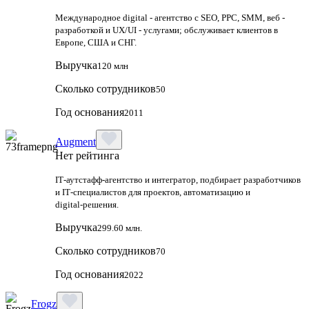
Международное digital - агентство с SEO, PPC, SMM, веб -
разработкой и UX/UI - услугами; обслуживает клиентов в
Европе, США и СНГ.
Выручка
120 млн
Сколько сотрудников
50
Год основания
2011
Augment
Нет рейтинга
IT‑аутстафф‑агентство и интегратор, подбирает разработчиков
и IT‑специалистов для проектов, автоматизацию и
digital‑решения.
Выручка
299.60 млн.
Сколько сотрудников
70
Год основания
2022
Frogz