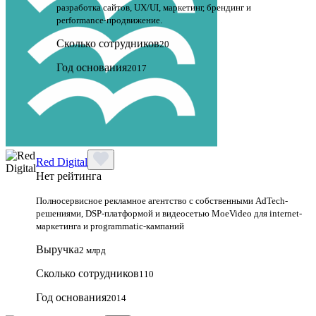
разработка сайтов, UX/UI, маркетинг, брендинг и
performance‑продвижение.
Сколько сотрудников
20
Год основания
2017
Red Digital
Нет рейтинга
Полносервисное рекламное агентство с собственными AdTech-
решениями, DSP-платформой и видеосетью MoeVideo для internet-
маркетинга и programmatic-кампаний
Выручка
2 млрд
Сколько сотрудников
110
Год основания
2014