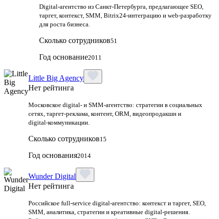
Digital-агентство из Санкт-Петербурга, предлагающее SEO,
таргет, контекст, SMM, Bitrix24-интеграцию и web-разработку
для роста бизнеса.
Сколько сотрудников
51
Год основание
2011
Little Big Agency
Нет рейтинга
Московское digital‑ и SMM‑агентство: стратегии в социальных
сетях, таргет‑реклама, контент, ORM, видеопродакшн и
digital‑коммуникации.
Сколько сотрудников
15
Год основания
2014
Wunder Digital
Нет рейтинга
Российское full-service digital-агентство: контекст и таргет, SEO,
SMM, аналитика, стратегии и креативные digital-решения.