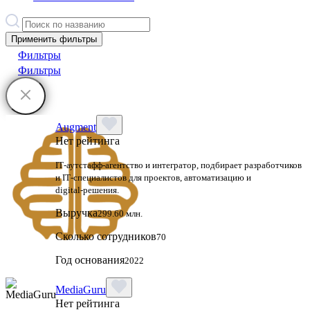
Применить фильтры
Фильтры
Фильтры
Augment
Нет рейтинга
IT‑аутстафф‑агентство и интегратор, подбирает разработчиков
и IT‑специалистов для проектов, автоматизацию и
digital‑решения.
Выручка
299.60 млн.
Сколько сотрудников
70
Год основания
2022
MediaGuru
Нет рейтинга