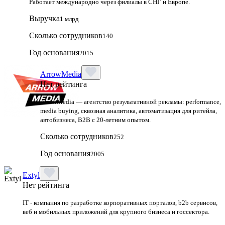
Работает международно через филиалы в СНГ и Европе.
Выручка
1 млрд
Сколько сотрудников
140
Год основания
2015
ArrowMedia
Нет рейтинга
ArrowMedia — агентство результативной рекламы: performance,
media buying, сквозная аналитика, автоматизация для ритейла,
автобизнеса, B2B с 20-летним опытом.
Сколько сотрудников
252
Год основания
2005
Extyl
Нет рейтинга
IT - компания по разработке корпоративных порталов, b2b сервисов,
веб и мобильных приложений для крупного бизнеса и госсектора.