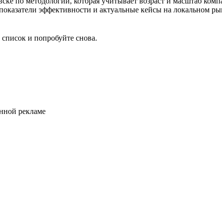
овске по методологии, которая учитывает возраст и масштаб ком
, показатели эффективности и актуальные кейсы на локальном ры
 список и попробуйте снова.
анной рекламе