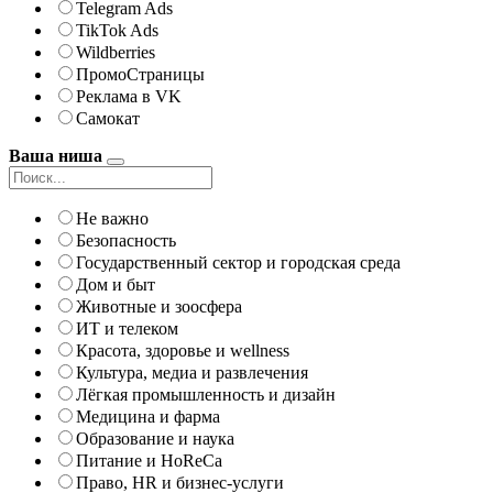
Telegram Ads
TikTok Ads
Wildberries
ПромоСтраницы
Реклама в VK
Самокат
Ваша ниша
Не важно
Безопасность
Государственный сектор и городская среда
Дом и быт
Животные и зоосфера
ИТ и телеком
Красота, здоровье и wellness
Культура, медиа и развлечения
Лёгкая промышленность и дизайн
Медицина и фарма
Образование и наука
Питание и HoReCa
Право, HR и бизнес-услуги