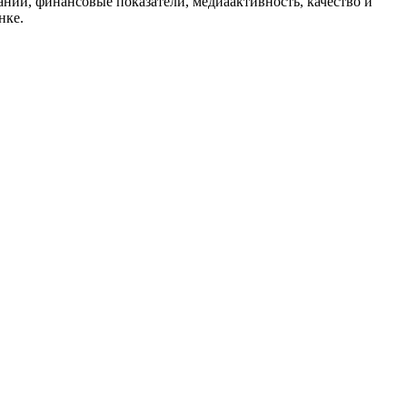
пании, финансовые показатели, медиаактивность, качество и
нке.