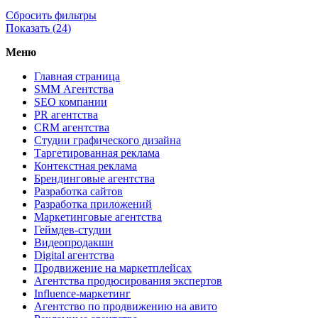
Сбросить фильтры
Показать (
24
)
Меню
Главная страница
SMM Агентства
SEO компании
PR агентства
CRM агентства
Студии графического дизайна
Таргетированная реклама
Контекстная реклама
Брендинговые агентства
Разработка сайтов
Разработка приложений
Маркетинговые агентства
Геймдев-студии
Видеопродакшн
Digital агентства
Продвижение на маркетплейсах
Агентства продюсирования экспертов
Influence-маркетинг
Агентство по продвижению на авито