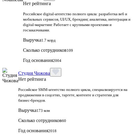
Нет рейтинга
Российское digital-агентство полного цикла: разработка веб и
мобильных сервисов, UI/UX, брендинг, аналитика, интеграция и
digital-маркетинг. Работает с крупными проектами и
госзаказчиками.
Выручка
1.7 млрд
Сколько сотрудников
109
Год основания
2004
Студия Чижова
Нет рейтинга
Российское SMM-агентство полного цикла, специализируется на
продвижении в соцсетях, таргете, контенте и стратегии для
бизнес-брендов.
Выручка
173 млн
Сколько сотрудников
60
Год основания
2018