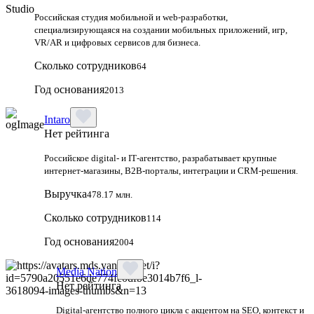
Российская студия мобильной и web-разработки,
специализирующаяся на создании мобильных приложений, игр,
VR/AR и цифровых сервисов для бизнеса.
Сколько сотрудников
64
Год основания
2013
Intaro
Нет рейтинга
Российское digital‑ и IT‑агентство, разрабатывает крупные
интернет‑магазины, B2B‑порталы, интеграции и CRM‑решения.
Выручка
478.17 млн.
Сколько сотрудников
114
Год основания
2004
Media Nation
Нет рейтинга
Digital-агентство полного цикла с акцентом на SEO, контекст и