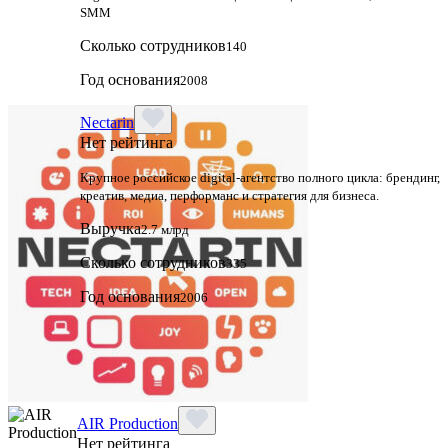
SMM
Сколько сотрудников
140
Год основания
2008
Nectarin
Нет рейтинга
Крупное российское digital‑агентство полного цикла: брендинг,
креатив, медиа, перформанс и стратегия для бизнеса.
Выручка
2.7 млрд
Сколько сотрудников
335
Год основания
2006
AIR Production
Нет рейтинга