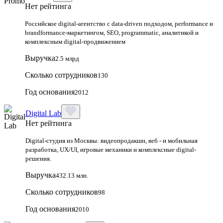
Нет рейтинга
Российское digital-агентство с data-driven подходом, performance и
brandformance-маркетингом, SEO, programmatic, аналитикой и
комплексным digital-продвижением
Выручка
2.5 млрд
Сколько сотрудников
130
Год основания
2012
Digital Lab
Нет рейтинга
Digital-студия из Москвы: видеопродакшн, веб - и мобильная
разработка, UX/UI, игровые механики и комплексные digital-
решения.
Выручка
432.13 млн.
Сколько сотрудников
98
Год основания
2010