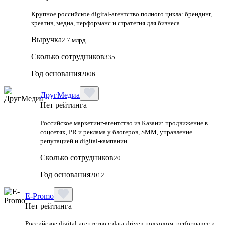
Крупное российское digital‑агентство полного цикла: брендинг,
креатив, медиа, перформанс и стратегия для бизнеса.
Выручка
2.7 млрд
Сколько сотрудников
335
Год основания
2006
ДругМедиа
Нет рейтинга
Российское маркетинг-агентство из Казани: продвижение в
соцсетях, PR и реклама у блогеров, SMM, управление
репутацией и digital-кампании.
Сколько сотрудников
20
Год основания
2012
E-Promo
Нет рейтинга
Российское digital-агентство с data-driven подходом, performance и