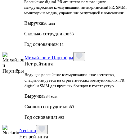
Российское digital-PR агентство полного цикла:
международные коммуникации, антикризисный PR, SMM,
мониторинг медиа, управление репутацией и консалтинг
Выручка
56 млн
Сколько сотрудников
63
Год основания
2011
Михайлов и Партнёры
Нет рейтинга
Ведущее российское коммуникационное агентство,
специализируется на стратегических коммуникациях, PR,
digital и SMM для крупных брендов и госструктур.
Выручка
934 млн
Сколько сотрудников
83
Год основания
1993
Nectarin
Нет рейтинга