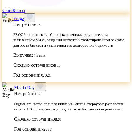
Сайт
Кейсы
Frogz
Промо
Нет рейтинга
FROGZ - агентство из Саранска, специализирующееся на
комплексном SMM, создании контента и таргетированной рекламе
для роста бизнеса и увеличения его долгосрочной ценности
Выручка
2.75 млн.
Сколько сотрудников
15
Год основания
2021
Media Bay
Нет рейтинга
Digital‑агентство полного цикла из Санкт‑Петербурга: разработка
сайтов, UX/UI, маркетинг, брендинг и performance‑продвижение.
Сколько сотрудников
20
Год основания
2017