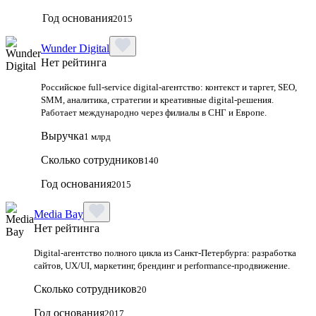
Год основания
2015
Wunder Digital
Нет рейтинга
Российское full-service digital-агентство: контекст и таргет, SEO,
SMM, аналитика, стратегии и креативные digital-решения.
Работает международно через филиалы в СНГ и Европе.
Выручка
1 млрд
Сколько сотрудников
140
Год основания
2015
Media Bay
Нет рейтинга
Digital‑агентство полного цикла из Санкт‑Петербурга: разработка
сайтов, UX/UI, маркетинг, брендинг и performance‑продвижение.
Сколько сотрудников
20
Год основания
2017