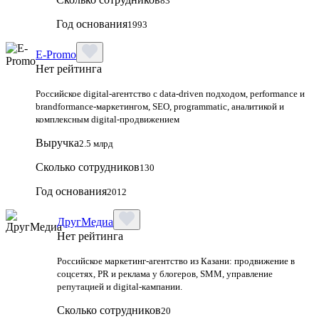
83
Год основания
1993
E-Promo
Нет рейтинга
Российское digital-агентство с data-driven подходом, performance и
brandformance-маркетингом, SEO, programmatic, аналитикой и
комплексным digital-продвижением
Выручка
2.5 млрд
Сколько сотрудников
130
Год основания
2012
ДругМедиа
Нет рейтинга
Российское маркетинг-агентство из Казани: продвижение в
соцсетях, PR и реклама у блогеров, SMM, управление
репутацией и digital-кампании.
Сколько сотрудников
20