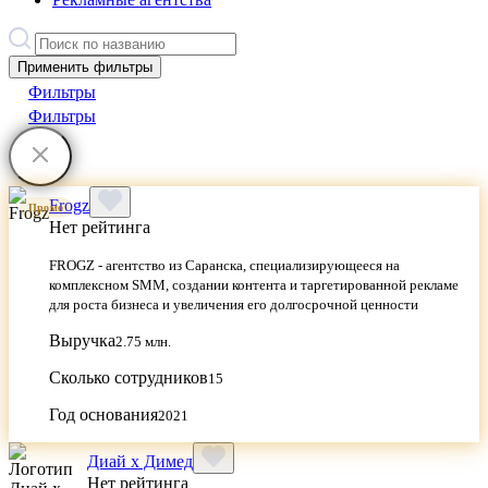
Применить фильтры
Фильтры
Фильтры
Frogz
Промо
Нет рейтинга
FROGZ - агентство из Саранска, специализирующееся на
комплексном SMM, создании контента и таргетированной рекламе
для роста бизнеса и увеличения его долгосрочной ценности
Выручка
2.75 млн.
Сколько сотрудников
15
Год основания
2021
Диай х Димед
Нет рейтинга