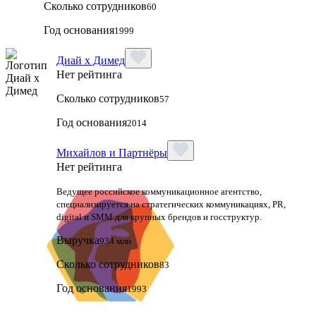
Сколько сотрудников
60
Год основания
1999
Диай х Димед
Нет рейтинга
Сколько сотрудников
57
Год основания
2014
Михайлов и Партнёры
Нет рейтинга
Ведущее российское коммуникационное агентство,
специализируется на стратегических коммуникациях, PR,
digital и SMM для крупных брендов и госструктур.
Выручка
934 млн
Сколько сотрудников
83
Год основания
1993