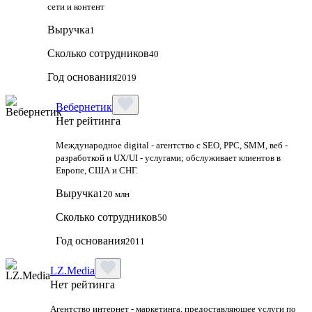
сети и контент
Выручка
1
Сколько сотрудников
40
Год основания
2019
Вебернетик
Нет рейтинга
Международное digital - агентство с SEO, PPC, SMM, веб -
разработкой и UX/UI - услугами; обслуживает клиентов в
Европе, США и СНГ.
Выручка
120 млн
Сколько сотрудников
50
Год основания
2011
LZ.Media
Нет рейтинга
Агентство интернет - маркетинга, предоставляющее услуги по