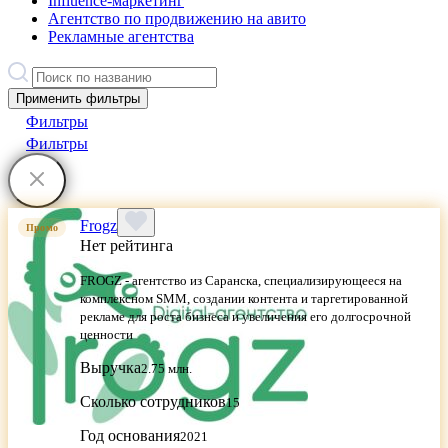
Influence-маркетинг
Агентство по продвижению на авито
Рекламные агентства
Применить фильтры
Фильтры
Фильтры
Frogz
Промо
Нет рейтинга
FROGZ - агентство из Саранска, специализирующееся на
комплексном SMM, создании контента и таргетированной
рекламе для роста бизнеса и увеличения его долгосрочной
ценности
Выручка
2.75 млн.
Сколько сотрудников
15
Год основания
2021