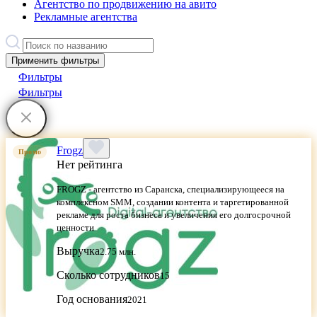
Агентство по продвижению на авито
Рекламные агентства
Применить фильтры
Фильтры
Фильтры
Frogz
Промо
Нет рейтинга
FROGZ - агентство из Саранска, специализирующееся на
комплексном SMM, создании контента и таргетированной
рекламе для роста бизнеса и увеличения его долгосрочной
ценности
Выручка
2.75 млн.
Сколько сотрудников
15
Год основания
2021