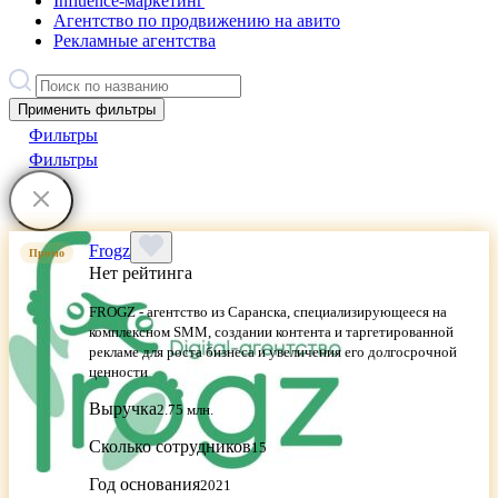
Influence-маркетинг
Агентство по продвижению на авито
Рекламные агентства
Применить фильтры
Фильтры
Фильтры
Frogz
Промо
Нет рейтинга
FROGZ - агентство из Саранска, специализирующееся на
комплексном SMM, создании контента и таргетированной
рекламе для роста бизнеса и увеличения его долгосрочной
ценности
Выручка
2.75 млн.
Сколько сотрудников
15
Год основания
2021