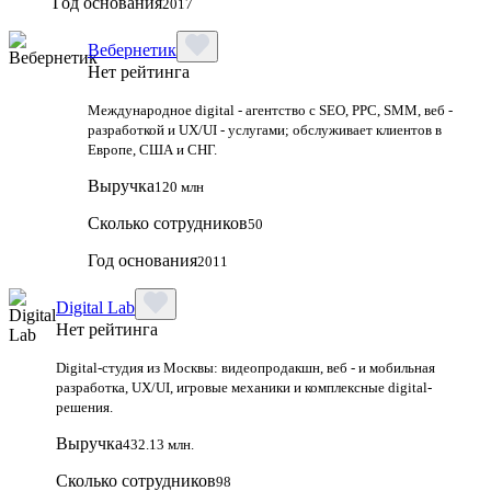
Год основания
2017
Вебернетик
Нет рейтинга
Международное digital - агентство с SEO, PPC, SMM, веб -
разработкой и UX/UI - услугами; обслуживает клиентов в
Европе, США и СНГ.
Выручка
120 млн
Сколько сотрудников
50
Год основания
2011
Digital Lab
Нет рейтинга
Digital-студия из Москвы: видеопродакшн, веб - и мобильная
разработка, UX/UI, игровые механики и комплексные digital-
решения.
Выручка
432.13 млн.
Сколько сотрудников
98