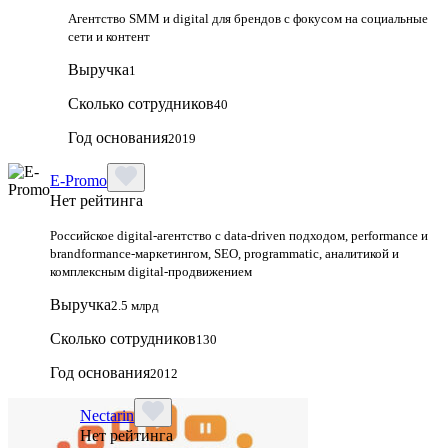
Агентство SMM и digital для брендов с фокусом на социальные
сети и контент
Выручка
1
Сколько сотрудников
40
Год основания
2019
E-Promo
Нет рейтинга
Российское digital-агентство с data-driven подходом, performance и
brandformance-маркетингом, SEO, programmatic, аналитикой и
комплексным digital-продвижением
Выручка
2.5 млрд
Сколько сотрудников
130
Год основания
2012
Nectarin
Нет рейтинга