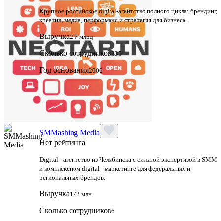
Крупное российское digital‑агентство полного цикла: брендинг,
креатив, медиа, перформанс и стратегия для бизнеса.
Выручка
2.7 млрд
Сколько сотрудников
335
Год основания
2006
SMMashing Media
Нет рейтинга
Digital - агентство из Челябинска с сильной экспертизой в SMM
и комплексном digital - маркетинге для федеральных и
региональных брендов.
Выручка
172 млн
Сколько сотрудников
6