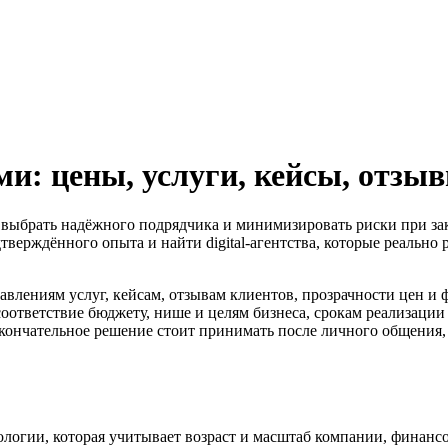
и: цены, услуги, кейсы, отзы
и выбрать надёжного подрядчика и минимизировать риски при зака
дтверждённого опыта и найти digital-агентства, которые реально
авлениям услуг, кейсам, отзывам клиентов, прозрачности цен и 
соответствие бюджету, нише и целям бизнеса, срокам реализации
кончательное решение стоит принимать после личного общения, с
дологии, которая учитывает возраст и масштаб компании, финанс