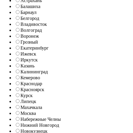
Астрахань
Балашиха
Барнаул
Белгород
Владивосток
Волгоград
Воронеж
Грозный
Екатеринбург
Ижевск
Иркутск
Казань
Калининград
Кемерово
Краснодар
Красноярск
Курск
Липецк
Махачкала
Москва
Набережные Челны
Нижний Новгород
Новокузнецк