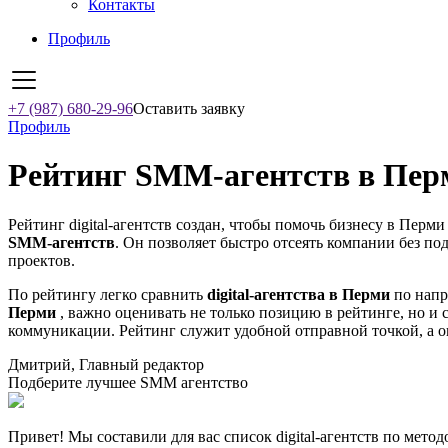
Контакты
Профиль
+7 (987) 680-29-96
Оставить заявку
Профиль
Рейтинг SMM‑агентств в Перм
Рейтинг digital-агентств создан, чтобы помочь бизнесу в Перм
SMM‑агентств
. Он позволяет быстро отсеять компании без по
проектов.
По рейтингу легко сравнить
digital-агентства в Перми
по напр
Перми
, важно оценивать не только позицию в рейтинге, но и 
коммуникации. Рейтинг служит удобной отправной точкой, а о
Дмитрий, Главный редактор
Подберите лучшее SMM агентство
Привет! Мы составили для вас список digital-агентств по мето