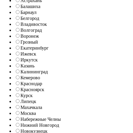
Астрахань
Балашиха
Барнаул
Белгород
Владивосток
Волгоград
Воронеж
Грозный
Екатеринбург
Ижевск
Иркутск
Казань
Калининград
Кемерово
Краснодар
Красноярск
Курск
Липецк
Махачкала
Москва
Набережные Челны
Нижний Новгород
Новокузнецк