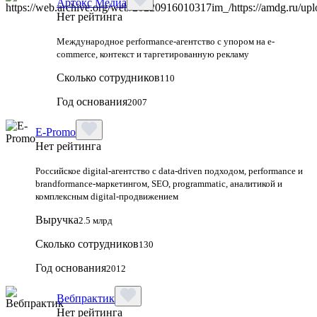
Артокс Медиа
Нет рейтинга
Международное performance-агентство с упором на e-
commerce, контекст и таргетированную рекламу
Сколько сотрудников
110
Год основания
2007
E-Promo
Нет рейтинга
Российское digital-агентство с data-driven подходом, performance и
brandformance-маркетингом, SEO, programmatic, аналитикой и
комплексным digital-продвижением
Выручка
2.5 млрд
Сколько сотрудников
130
Год основания
2012
Вебпрактик
Нет рейтинга