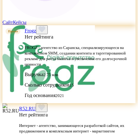
Сайт
Кейсы
Frogz
Промо
Нет рейтинга
FROGZ - агентство из Саранска, специализирующееся на
комплексном SMM, создании контента и таргетированной
рекламе для роста бизнеса и увеличения его долгосрочной
ценности
Выручка
2.75 млн.
Сколько сотрудников
15
Год основания
2021
R52.RU
Нет рейтинга
Интернет - агентство, занимающееся разработкой сайтов, их
продвижением и комплексным интернет - маркетингом