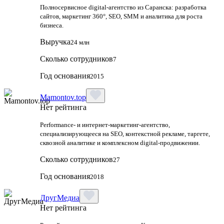
Полносервисное digital-агентство из Саранска: разработка
сайтов, маркетинг 360°, SEO, SMM и аналитика для роста
бизнеса.
Выручка
24 млн
Сколько сотрудников
7
Год основания
2015
Mamontov.top
Нет рейтинга
Performance‑ и интернет‑маркетинг‑агентство,
специализирующееся на SEO, контекстной рекламе, таргете,
сквозной аналитике и комплексном digital‑продвижении.
Сколько сотрудников
27
Год основания
2018
ДругМедиа
Нет рейтинга