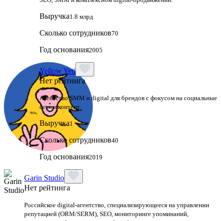
Выручка
1.8 млрд
Сколько сотрудников
70
Год основания
2005
Yellow Yeti
Нет рейтинга
Агентство SMM и digital для брендов с фокусом на социальные
сети и контент
Выручка
1
Сколько сотрудников
40
Год основания
2019
Garin Studio
Нет рейтинга
Российское digital-агентство, специализирующееся на управлении
репутацией (ORM/SERM), SEO, мониторинге упоминаний,