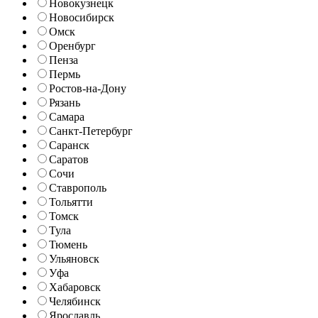
Новокузнецк
Новосибирск
Омск
Оренбург
Пенза
Пермь
Ростов-на-Дону
Рязань
Самара
Санкт-Петербург
Саранск
Саратов
Сочи
Ставрополь
Тольятти
Томск
Тула
Тюмень
Ульяновск
Уфа
Хабаровск
Челябинск
Ярославль