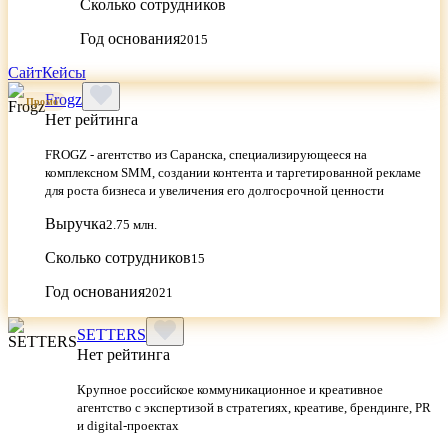
Сколько сотрудников
Год основания
2015
Сайт
Кейсы
Frogz
Промо
Нет рейтинга
FROGZ - агентство из Саранска, специализирующееся на
комплексном SMM, создании контента и таргетированной рекламе
для роста бизнеса и увеличения его долгосрочной ценности
Выручка
2.75 млн.
Сколько сотрудников
15
Год основания
2021
SETTERS
Нет рейтинга
Крупное российское коммуникационное и креативное
агентство с экспертизой в стратегиях, креативе, брендинге, PR
и digital‑проектах