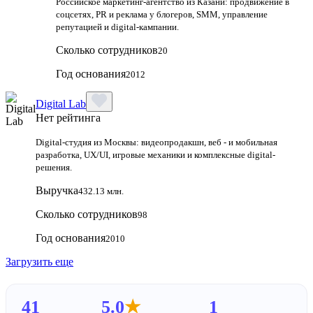
Российское маркетинг-агентство из Казани: продвижение в
соцсетях, PR и реклама у блогеров, SMM, управление
репутацией и digital-кампании.
Сколько сотрудников
20
Год основания
2012
Digital Lab
Нет рейтинга
Digital-студия из Москвы: видеопродакшн, веб - и мобильная
разработка, UX/UI, игровые механики и комплексные digital-
решения.
Выручка
432.13 млн.
Сколько сотрудников
98
Год основания
2010
Загрузить еще
41
5.0
★
1