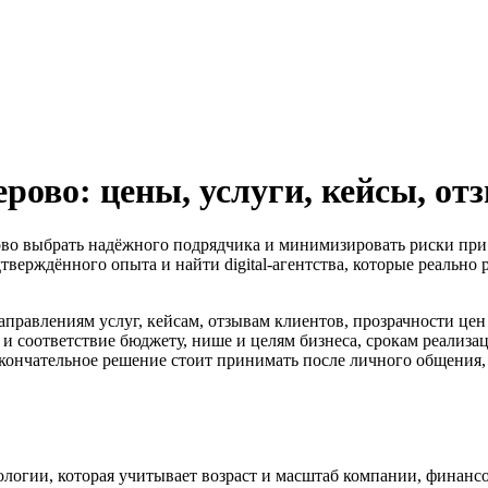
рово: цены, услуги, кейсы, от
ово выбрать надёжного подрядчика и минимизировать риски при за
дтверждённого опыта и найти digital-агентства, которые реально
аправлениям услуг, кейсам, отзывам клиентов, прозрачности цен
 и соответствие бюджету, нише и целям бизнеса, срокам реализа
кончательное решение стоит принимать после личного общения, с
дологии, которая учитывает возраст и масштаб компании, финанс