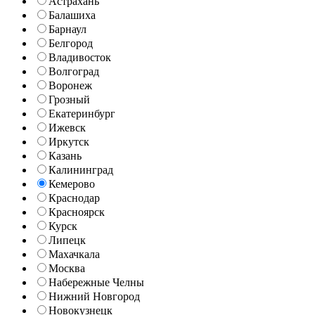
Астрахань
Балашиха
Барнаул
Белгород
Владивосток
Волгоград
Воронеж
Грозный
Екатеринбург
Ижевск
Иркутск
Казань
Калининград
Кемерово
Краснодар
Красноярск
Курск
Липецк
Махачкала
Москва
Набережные Челны
Нижний Новгород
Новокузнецк