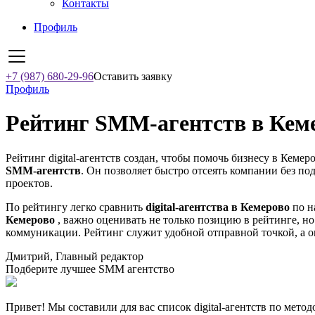
Контакты
Профиль
+7 (987) 680-29-96
Оставить заявку
Профиль
Рейтинг SMM‑агентств в Кеме
Рейтинг digital-агентств создан, чтобы помочь бизнесу в Кемер
SMM‑агентств
. Он позволяет быстро отсеять компании без по
проектов.
По рейтингу легко сравнить
digital-агентства в Кемерово
по н
Кемерово
, важно оценивать не только позицию в рейтинге, но
коммуникации. Рейтинг служит удобной отправной точкой, а о
Дмитрий, Главный редактор
Подберите лучшее SMM агентство
Привет! Мы составили для вас список digital-агентств по мето