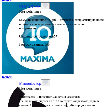
Кейсы
IQ MAXIMA
Нет рейтинга
Коммуникационное и digital - агентство, специализирующееся
на комплексных рекламных кампаниях и интернет -
продвижении
Сколько сотрудников
57
Год основания
1999
Кейсы
Mamontov.top
Нет рейтинга
Performance‑ и интернет‑маркетинг‑агентство,
специализирующееся на SEO, контекстной рекламе, таргете,
сквозной аналитике и комплексном digital‑продвижении.