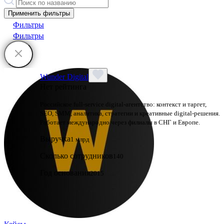
Применить фильтры
Фильтры
Фильтры
Wunder Digital
Нет рейтинга
Российское full-service digital-агентство: контекст и таргет,
SEO, SMM, аналитика, стратегии и креативные digital-решения.
Работает международно через филиалы в СНГ и Европе.
Выручка
1 млрд
Сколько сотрудников
140
Год основания
2015