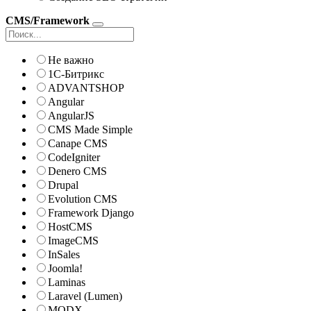
CMS/Framework
Не важно
1С-Битрикс
ADVANTSHOP
Angular
AngularJS
CMS Made Simple
Canape CMS
CodeIgniter
Denero CMS
Drupal
Evolution CMS
Framework Django
HostCMS
ImageCMS
InSales
Joomla!
Laminas
Laravel (Lumen)
MODX