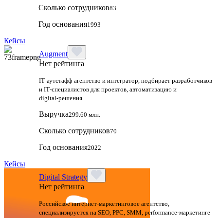
Сколько сотрудников
83
Год основания
1993
Кейсы
Augment
Нет рейтинга
IT‑аутстафф‑агентство и интегратор, подбирает разработчиков
и IT‑специалистов для проектов, автоматизацию и
digital‑решения.
Выручка
299.60 млн.
Сколько сотрудников
70
Год основания
2022
Кейсы
Digital Strategy
Нет рейтинга
Российское интернет-маркетинговое агентство,
специализируется на SEO, PPC, SMM, performance-маркетинге