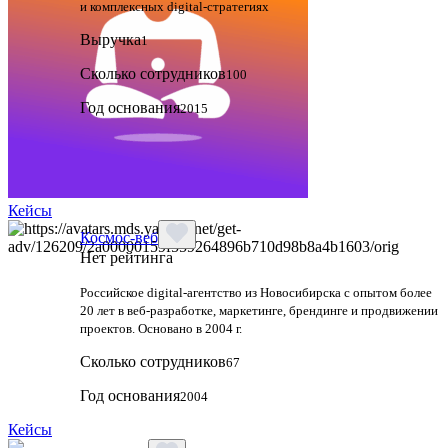
и комплексных digital-стратегиях
Выручка
1
Сколько сотрудников
100
Год основания
2015
Кейсы
Космос-веб
Нет рейтинга
Российское digital-агентство из Новосибирска с опытом более
20 лет в веб-разработке, маркетинге, брендинге и продвижении
проектов. Основано в 2004 г.
Сколько сотрудников
67
Год основания
2004
Кейсы