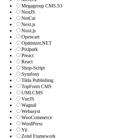
Megagroup CMS.S3
NestJS
NetCat
Next.js
Nuxt.js
Opencart
Optimizer.NET
Pixlpark
Preact
React
Shop-Script
Symfony
Tilda Publishing
TopForm CMS
UMI.CMS
VueJS
Wagtail
Webasyst
WooCommerce
WordPress
Yii
Zend Framework