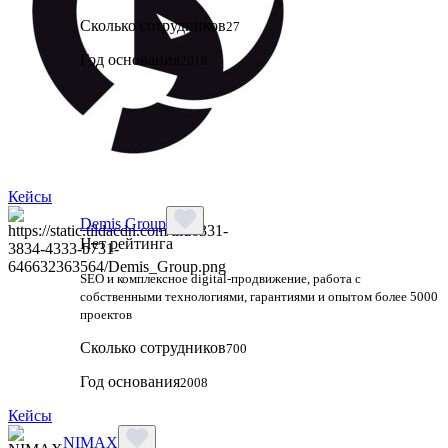
Сколько сотрудников
27
Год основания
2018
Кейсы
Demis Group
Нет рейтинга
SEO и комплексное digital-продвижение, работа с
собственными технологиями, гарантиями и опытом более 5000
проектов
Сколько сотрудников
700
Год основания
2008
Кейсы
NIMAX