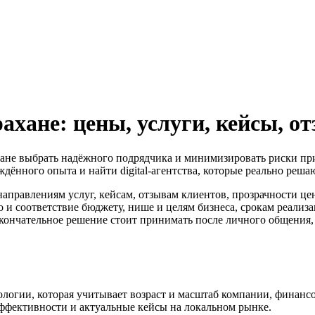
ахане: цены, услуги, кейсы, о
хане выбрать надёжного подрядчика и минимизировать риски при з
ждённого опыта и найти digital-агентства, которые реально реша
аправлениям услуг, кейсам, отзывам клиентов, прозрачности це
о и соответствие бюджету, нише и целям бизнеса, срокам реализ
кончательное решение стоит принимать после личного общения, с
дологии, которая учитывает возраст и масштаб компании, финанс
 эффективности и актуальные кейсы на локальном рынке.