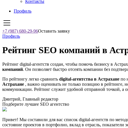
Контакты
Профиль
+7 (987) 680-29-96
Оставить заявку
Профиль
Рейтинг SEO компаний в Астр
Рейтинг digital-агентств создан, чтобы помочь бизнесу в Астра
компаний
. Он позволяет быстро отсеять компании без подтвер
По рейтингу легко сравнить
digital-агентства в Астрахане
по н
Астрахане
, важно оценивать не только позицию в рейтинге, н
коммуникации. Рейтинг служит удобной отправной точкой, а о
Дмитрий, Главный редактор
Подберите лучшее SEO агентство
Привет! Мы составили для вас список digital-агентств по мето
состояние проектов в портфолио, вклад в отрасль, показатели