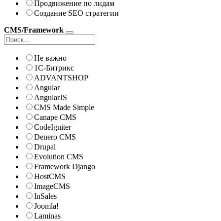
Продвижение по лидам
Создание SEO стратегии
CMS/Framework
Не важно
1С-Битрикс
ADVANTSHOP
Angular
AngularJS
CMS Made Simple
Canape CMS
CodeIgniter
Denero CMS
Drupal
Evolution CMS
Framework Django
HostCMS
ImageCMS
InSales
Joomla!
Laminas