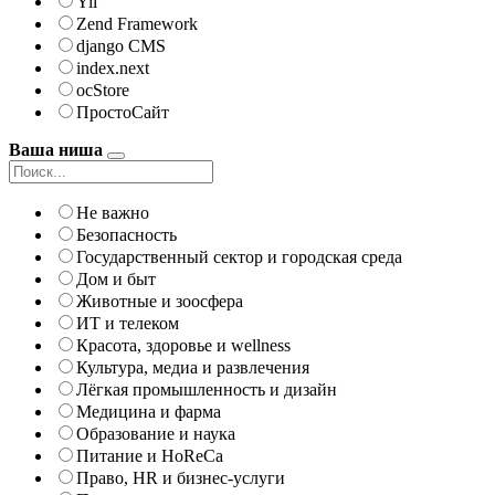
Yii
Zend Framework
django CMS
index.next
ocStore
ПростоСайт
Ваша ниша
Не важно
Безопасность
Государственный сектор и городская среда
Дом и быт
Животные и зоосфера
ИТ и телеком
Красота, здоровье и wellness
Культура, медиа и развлечения
Лёгкая промышленность и дизайн
Медицина и фарма
Образование и наука
Питание и HoReCa
Право, HR и бизнес-услуги