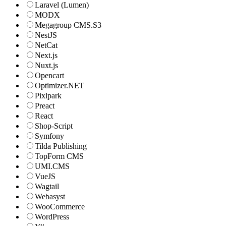
Laravel (Lumen)
MODX
Megagroup CMS.S3
NestJS
NetCat
Next.js
Nuxt.js
Opencart
Optimizer.NET
Pixlpark
Preact
React
Shop-Script
Symfony
Tilda Publishing
TopForm CMS
UMI.CMS
VueJS
Wagtail
Webasyst
WooCommerce
WordPress