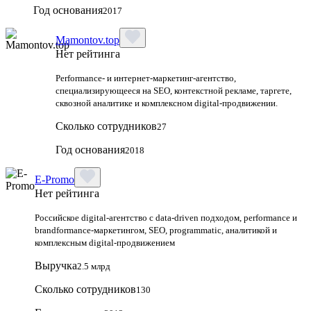
Год основания
2017
Mamontov.top
Нет рейтинга
Performance‑ и интернет‑маркетинг‑агентство,
специализирующееся на SEO, контекстной рекламе, таргете,
сквозной аналитике и комплексном digital‑продвижении.
Сколько сотрудников
27
Год основания
2018
E-Promo
Нет рейтинга
Российское digital-агентство с data-driven подходом, performance и
brandformance-маркетингом, SEO, programmatic, аналитикой и
комплексным digital-продвижением
Выручка
2.5 млрд
Сколько сотрудников
130