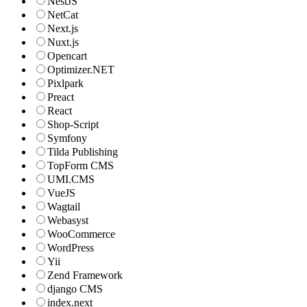
NestJS
NetCat
Next.js
Nuxt.js
Opencart
Optimizer.NET
Pixlpark
Preact
React
Shop-Script
Symfony
Tilda Publishing
TopForm CMS
UMI.CMS
VueJS
Wagtail
Webasyst
WooCommerce
WordPress
Yii
Zend Framework
django CMS
index.next