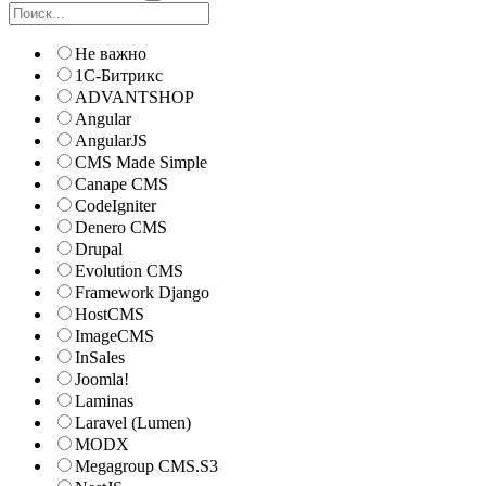
Не важно
1С-Битрикс
ADVANTSHOP
Angular
AngularJS
CMS Made Simple
Canape CMS
CodeIgniter
Denero CMS
Drupal
Evolution CMS
Framework Django
HostCMS
ImageCMS
InSales
Joomla!
Laminas
Laravel (Lumen)
MODX
Megagroup CMS.S3