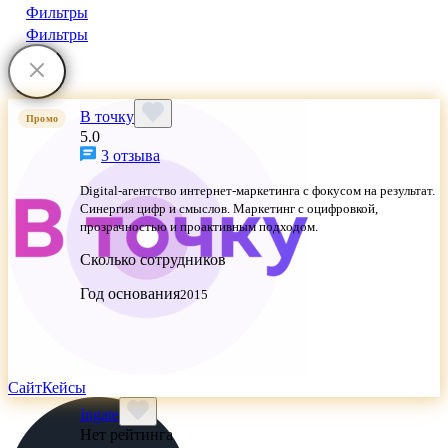
Фильтры
Фильтры
В точку
Промо
5.0
3 отзыва
Digital-агентство интернет-маркетинга с фокусом на результат.
Синергия цифр и смыслов. Маркетинг с оцифровкой,
прозрачностью и проактивным подходом.
Сколько сотрудников
Год основания
2015
Сайт
Кейсы
Ingate
Нет рейтинга