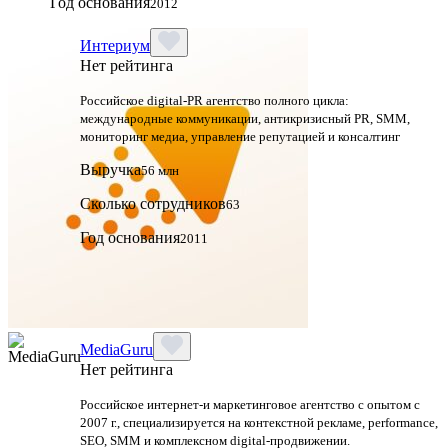
Год основания
2012
Интериум
Нет рейтинга
Российское digital-PR агентство полного цикла:
международные коммуникации, антикризисный PR, SMM,
мониторинг медиа, управление репутацией и консалтинг
Выручка
56 млн
Сколько сотрудников
63
Год основания
2011
MediaGuru
Нет рейтинга
Российское интернет-и маркетинговое агентство с опытом с
2007 г., специализируется на контекстной рекламе, performance,
SEO, SMM и комплексном digital-продвижении.