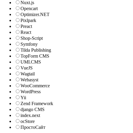
Nuxt.js
Opencart
Optimizer.NET
Pixlpark
Preact
React
Shop-Script
Symfony
Tilda Publishing
TopForm CMS
UMI.CMS
VueJS
Wagtail
Webasyst
WooCommerce
WordPress
Yii
Zend Framework
django CMS
index.next
ocStore
ПростоСайт