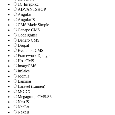
1С-Битрикс
ADVANTSHOP
Angular
AngularJS
CMS Made Simple
Canape CMS
CodeIgniter
Denero CMS
Drupal
Evolution CMS
Framework Django
HostCMS
ImageCMS
InSales
Joomla!
Laminas
Laravel (Lumen)
MODX
Megagroup CMS.S3
NestJS
NetCat
Next.js