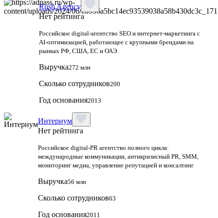
Rush Agency
Нет рейтинга
Российское digital‑агентство SEO и интернет‑маркетинга с
AI‑оптимизацией, работающее с крупными брендами на
рынках РФ, США, ЕС и ОАЭ.
Выручка
272 млн
Сколько сотрудников
200
Год основания
2013
Интериум
Нет рейтинга
Российское digital-PR агентство полного цикла:
международные коммуникации, антикризисный PR, SMM,
мониторинг медиа, управление репутацией и консалтинг
Выручка
56 млн
Сколько сотрудников
63
Год основания
2011