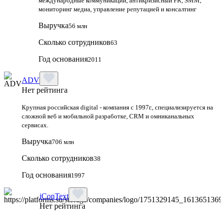
международные коммуникации, антикризисный PR, SMM,
мониторинг медиа, управление репутацией и консалтинг
Выручка
56 млн
Сколько сотрудников
63
Год основания
2011
ADV
Нет рейтинга
Крупная российская digital - компания с 1997г., специализируется на
сложной веб и мобильной разработке, CRM и омниканальных
сервисах.
Выручка
706 млн
Сколько сотрудников
38
Год основания
1997
iConText
Нет рейтинга