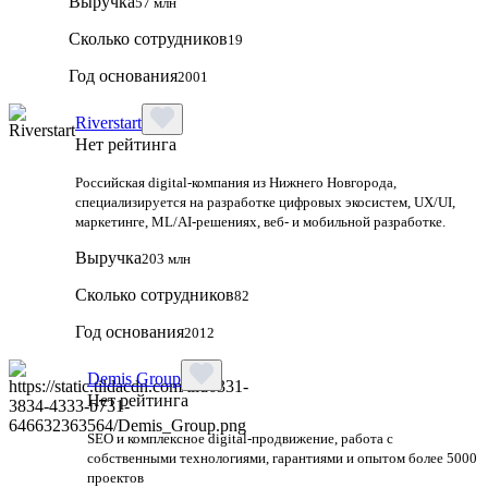
Выручка
57 млн
Сколько сотрудников
19
Год основания
2001
Riverstart
Нет рейтинга
Российская digital‑компания из Нижнего Новгорода,
специализируется на разработке цифровых экосистем, UX/UI,
маркетинге, ML/AI‑решениях, веб‑ и мобильной разработке.
Выручка
203 млн
Сколько сотрудников
82
Год основания
2012
Demis Group
Нет рейтинга
SEO и комплексное digital-продвижение, работа с
собственными технологиями, гарантиями и опытом более 5000
проектов