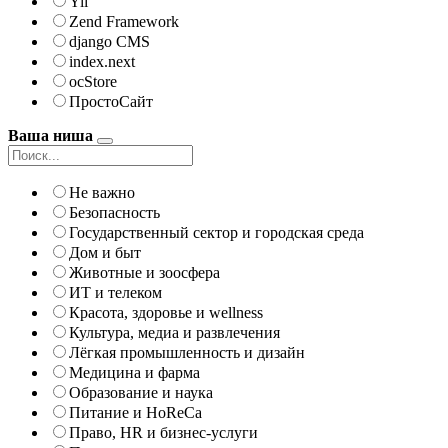
Yii
Zend Framework
django CMS
index.next
ocStore
ПростоСайт
Ваша ниша
Не важно
Безопасность
Государственный сектор и городская среда
Дом и быт
Животные и зоосфера
ИТ и телеком
Красота, здоровье и wellness
Культура, медиа и развлечения
Лёгкая промышленность и дизайн
Медицина и фарма
Образование и наука
Питание и HoReCa
Право, HR и бизнес-услуги