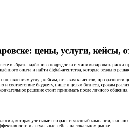
ровске: цены, услуги, кейсы, 
овске выбрать надёжного подрядчика и минимизировать риски при 
ждённого опыта и найти digital-агентства, которые реально реша
 направлениям услуг, кейсам, отзывам клиентов, прозрачности ц
но и соответствие бюджету, нише и целям бизнеса, срокам реали
кончательное решение стоит принимать после личного общения, с
дологии, которая учитывает возраст и масштаб компании, финанс
 эффективности и актуальные кейсы на локальном рынке.