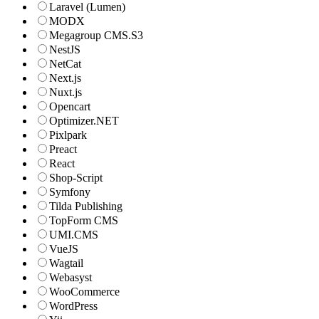
Laravel (Lumen)
MODX
Megagroup CMS.S3
NestJS
NetCat
Next.js
Nuxt.js
Opencart
Optimizer.NET
Pixlpark
Preact
React
Shop-Script
Symfony
Tilda Publishing
TopForm CMS
UMI.CMS
VueJS
Wagtail
Webasyst
WooCommerce
WordPress