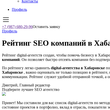
Контакты
Профиль
+7 (987) 680-29-96
Оставить заявку
Профиль
Рейтинг SEO компаний в Хаба
Рейтинг digital-агентств создан, чтобы помочь бизнесу в Хабар
компаний
. Он позволяет быстро отсеять компании без подтвер
По рейтингу легко сравнить
digital-агентства в Хабаровске
по
Хабаровске
, важно оценивать не только позицию в рейтинге, 
коммуникации. Рейтинг служит удобной отправной точкой, а о
Дмитрий, Главный редактор
Подберите лучшее SEO агентство
Привет! Мы составили для вас список digital-агентств по мето
состояние проектов в портфолио, вклад в отрасль, показатели