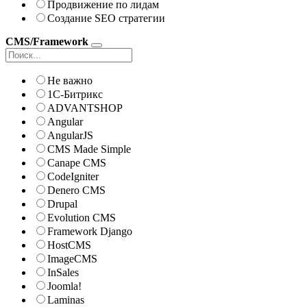
Продвижение по лидам
Создание SEO стратегии
CMS/Framework
Не важно
1С-Битрикс
ADVANTSHOP
Angular
AngularJS
CMS Made Simple
Canape CMS
CodeIgniter
Denero CMS
Drupal
Evolution CMS
Framework Django
HostCMS
ImageCMS
InSales
Joomla!
Laminas