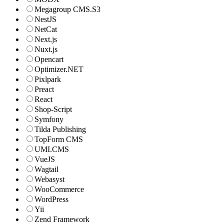
Megagroup CMS.S3
NestJS
NetCat
Next.js
Nuxt.js
Opencart
Optimizer.NET
Pixlpark
Preact
React
Shop-Script
Symfony
Tilda Publishing
TopForm CMS
UMI.CMS
VueJS
Wagtail
Webasyst
WooCommerce
WordPress
Yii
Zend Framework