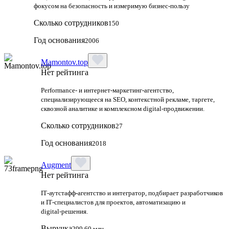
фокусом на безопасность и измеримую бизнес-пользу
Сколько сотрудников
150
Год основания
2006
Mamontov.top
Нет рейтинга
Performance‑ и интернет‑маркетинг‑агентство,
специализирующееся на SEO, контекстной рекламе, таргете,
сквозной аналитике и комплексном digital‑продвижении.
Сколько сотрудников
27
Год основания
2018
Augment
Нет рейтинга
IT‑аутстафф‑агентство и интегратор, подбирает разработчиков
и IT‑специалистов для проектов, автоматизацию и
digital‑решения.
Выручка
299.60 млн.