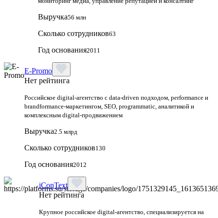
мониторинг медиа, управление репутацией и консалтинг
Выручка
56 млн
Сколько сотрудников
63
Год основания
2011
E-Promo
Нет рейтинга
Российское digital-агентство с data-driven подходом, performance и
brandformance-маркетингом, SEO, programmatic, аналитикой и
комплексным digital-продвижением
Выручка
2.5 млрд
Сколько сотрудников
130
Год основания
2012
iConText
Нет рейтинга
Крупное российское digital-агентство, специализируется на