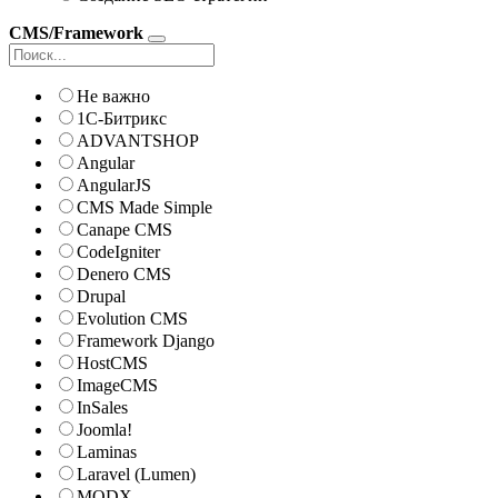
CMS/Framework
Не важно
1С-Битрикс
ADVANTSHOP
Angular
AngularJS
CMS Made Simple
Canape CMS
CodeIgniter
Denero CMS
Drupal
Evolution CMS
Framework Django
HostCMS
ImageCMS
InSales
Joomla!
Laminas
Laravel (Lumen)
MODX