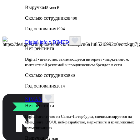
Выручка
48 млн ₽
Сколько сотрудников
400
Год основания
1994
Digital info x DIMED
Нет рейтинга
Digital - агентство, занимающееся интернет - маркетингом,
контекстной рекламой и продвижением брендов в сети
Сколько сотрудников
80
Год основания
2014
NIMAX
Нет рейтинга
Digital-агентство из Санкт-Петербурга, специализируется на
брендинге, UX/UI, веб-разработке, маркетинге и комплексных
коммуникациях.
Выручка
142 млн