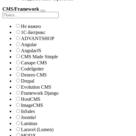
CMS/Framework
Не важно
1С-Битрикс
ADVANTSHOP
Angular
AngularJS
CMS Made Simple
Canape CMS
CodeIgniter
Denero CMS
Drupal
Evolution CMS
Framework Django
HostCMS
ImageCMS
InSales
Joomla!
Laminas
Laravel (Lumen)
MODX