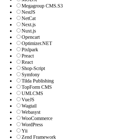
Megagroup CMS.S3
NestJS
NetCat
Next.js
Nuxt.js
Opencart
Optimizer.NET
Pixlpark
Preact
React
Shop-Script
Symfony
Tilda Publishing
TopForm CMS
UMI.CMS
VueJS
Wagtail
Webasyst
WooCommerce
WordPress
Yii
Zend Framework