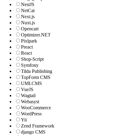
NestJS
NetCat
Next.js
Nuxt.js
Opencart
Optimizer.NET
Pixlpark
Preact
React
Shop-Script
Symfony
Tilda Publishing
TopForm CMS
UMI.CMS
VueJS
Wagtail
Webasyst
WooCommerce
WordPress
Yii
Zend Framework
django CMS