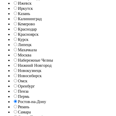
Ижевск
Иркутск
Казань
Калининград
Кемерово
Краснодар
Красноярск
Курск
Липецк
Махачкала
Москва
Набережные Челны
Нижний Новгород
Новокузнецк
Новосибирск
Омск
Оренбург
Пенза
Пермь
Ростов-на-Дону
Рязань
Самара