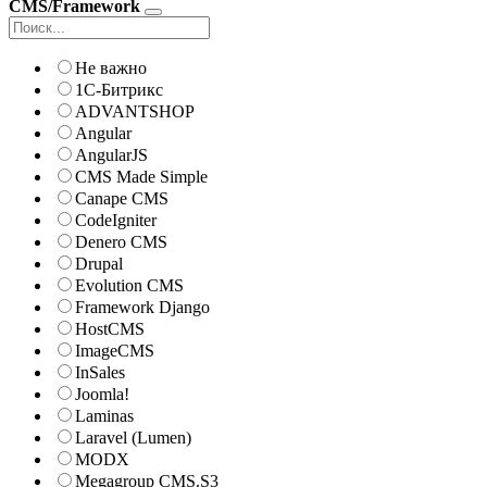
CMS/Framework
Не важно
1С-Битрикс
ADVANTSHOP
Angular
AngularJS
CMS Made Simple
Canape CMS
CodeIgniter
Denero CMS
Drupal
Evolution CMS
Framework Django
HostCMS
ImageCMS
InSales
Joomla!
Laminas
Laravel (Lumen)
MODX
Megagroup CMS.S3