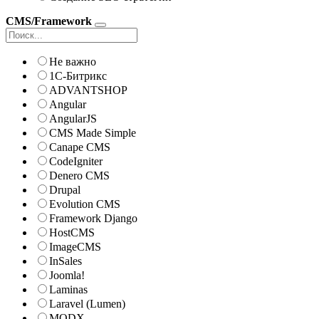
CMS/Framework
Не важно
1С-Битрикс
ADVANTSHOP
Angular
AngularJS
CMS Made Simple
Canape CMS
CodeIgniter
Denero CMS
Drupal
Evolution CMS
Framework Django
HostCMS
ImageCMS
InSales
Joomla!
Laminas
Laravel (Lumen)
MODX