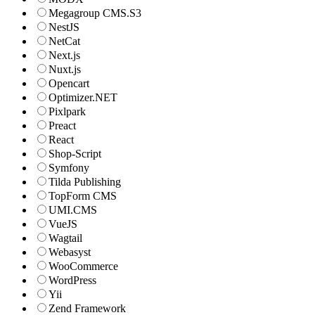
Megagroup CMS.S3
NestJS
NetCat
Next.js
Nuxt.js
Opencart
Optimizer.NET
Pixlpark
Preact
React
Shop-Script
Symfony
Tilda Publishing
TopForm CMS
UMI.CMS
VueJS
Wagtail
Webasyst
WooCommerce
WordPress
Yii
Zend Framework