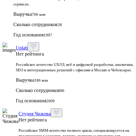
сервисах.
Выручка
706 млн
Сколько сотрудников
38
Год основания
1997
Uplab
Нет рейтинга
Российское агентство UX/UI, веб и цифровой разработки, аналитики,
SEO и интеграционных решений с офисами в Москве и Чебоксарах.
Выручка
186 млн
Сколько сотрудников
96
Год основания
2009
Студия Чижова
Нет рейтинга
Российское SMM-агентство полного цикла, специализируется на
продвижении в соцсетях, таргете, контенте и стратегии для