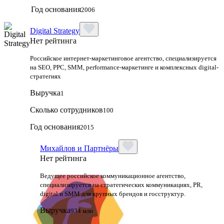
Год основания
2006
Digital Strategy
Нет рейтинга
Российское интернет-маркетинговое агентство, специализируется
на SEO, PPC, SMM, performance-маркетинге и комплексных digital-
стратегиях
Выручка
1
Сколько сотрудников
100
Год основания
2015
Михайлов и Партнёры
Нет рейтинга
Ведущее российское коммуникационное агентство,
специализируется на стратегических коммуникациях, PR,
digital и SMM для крупных брендов и госструктур.
Выручка
934 млн