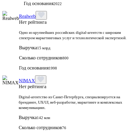
Год основания
2022
Realweb
Нет рейтинга
Одно из крупнейших российских digital-агентств с широким
спектром маркетинговых услуг и технологической экспертизой.
Выручка
15 млрд
Сколько сотрудников
800
Год основания
1998
NIMAX
Нет рейтинга
Digital-агентство из Санкт-Петербурга, специализируется на
брендинге, UX/UI, веб-разработке, маркетинге и комплексных
коммуникациях.
Выручка
142 млн
Сколько сотрудников
76