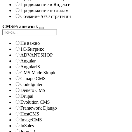
Продвижение в Яндексе
Продвижение по лидам
Создание SEO стратегии
CMS/Framework
Не важно
1С-Битрикс
ADVANTSHOP
Angular
AngularJS
CMS Made Simple
Canape CMS
CodeIgniter
Denero CMS
Drupal
Evolution CMS
Framework Django
HostCMS
ImageCMS
InSales
Joomla!