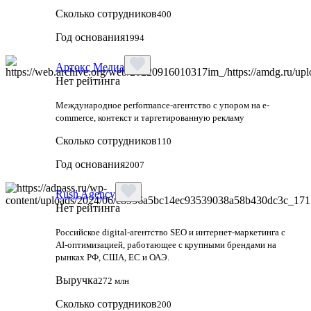
Сколько сотрудников
400
Год основания
1994
Артокс Медиа
Нет рейтинга
Международное performance-агентство с упором на e-
commerce, контекст и таргетированную рекламу
Сколько сотрудников
110
Год основания
2007
Rush Agency
Нет рейтинга
Российское digital‑агентство SEO и интернет‑маркетинга с
AI‑оптимизацией, работающее с крупными брендами на
рынках РФ, США, ЕС и ОАЭ.
Выручка
272 млн
Сколько сотрудников
200