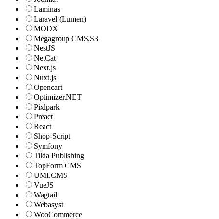
Laminas
Laravel (Lumen)
MODX
Megagroup CMS.S3
NestJS
NetCat
Next.js
Nuxt.js
Opencart
Optimizer.NET
Pixlpark
Preact
React
Shop-Script
Symfony
Tilda Publishing
TopForm CMS
UMI.CMS
VueJS
Wagtail
Webasyst
WooCommerce