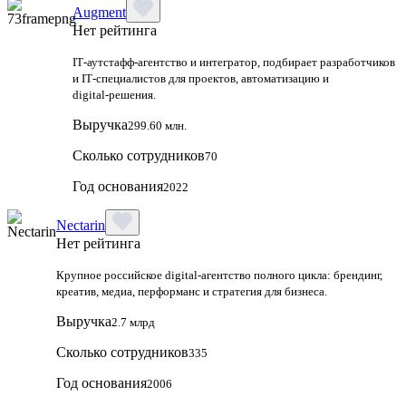
Augment
Нет рейтинга
IT‑аутстафф‑агентство и интегратор, подбирает разработчиков
и IT‑специалистов для проектов, автоматизацию и
digital‑решения.
Выручка
299.60 млн.
Сколько сотрудников
70
Год основания
2022
Nectarin
Нет рейтинга
Крупное российское digital‑агентство полного цикла: брендинг,
креатив, медиа, перформанс и стратегия для бизнеса.
Выручка
2.7 млрд
Сколько сотрудников
335
Год основания
2006