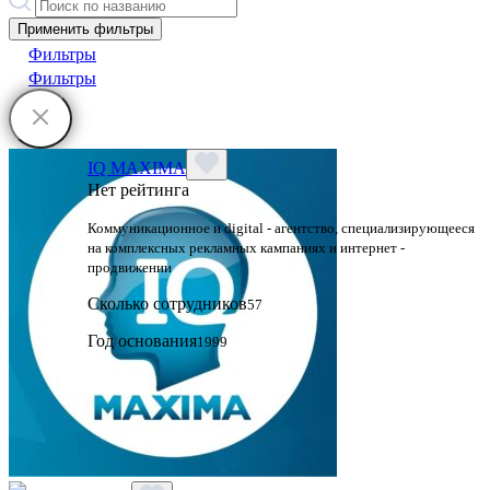
Применить фильтры
Фильтры
Фильтры
IQ MAXIMA
Нет рейтинга
Коммуникационное и digital - агентство, специализирующееся
на комплексных рекламных кампаниях и интернет -
продвижении
Сколько сотрудников
57
Год основания
1999