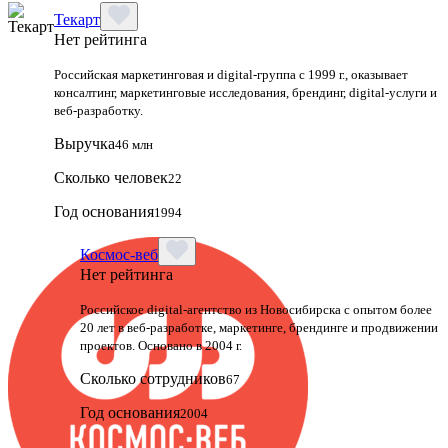
Текарт
Нет рейтинга
Российская маркетинговая и digital‑группа с 1999 г., оказывает
консалтинг, маркетинговые исследования, брендинг, digital‑услуги и
веб‑разработку.
Выручка
46 млн
Сколько человек
22
Год основания
1994
Космос-веб
Нет рейтинга
Российское digital-агентство из Новосибирска с опытом более
20 лет в веб-разработке, маркетинге, брендинге и продвижении
проектов. Основано в 2004 г.
Сколько сотрудников
67
Год основания
2004