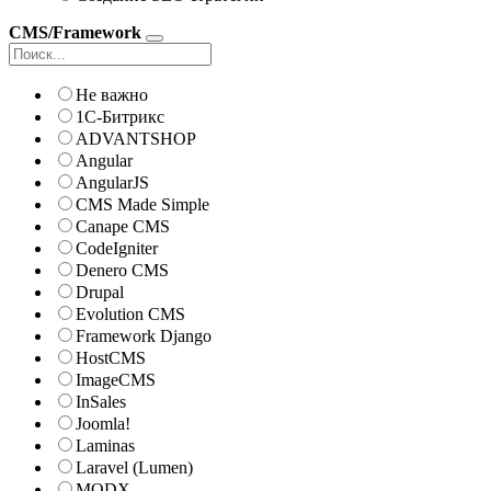
CMS/Framework
Не важно
1С-Битрикс
ADVANTSHOP
Angular
AngularJS
CMS Made Simple
Canape CMS
CodeIgniter
Denero CMS
Drupal
Evolution CMS
Framework Django
HostCMS
ImageCMS
InSales
Joomla!
Laminas
Laravel (Lumen)
MODX