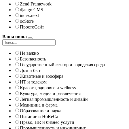
Zend Framework
django CMS
index.next
ocStore
ПростоСайт
Ваша ниша
Не важно
Безопасность
Государственный сектор и городская среда
Дом и быт
Животные и зоосфера
ИТ и телеком
Красота, здоровье и wellness
Культура, медиа и развлечения
Лёгкая промышленность и дизайн
Медицина и фарма
Образование и наука
Питание и HoReCa
Право, HR и бизнес-услуги
Промышленность и инжиниринг