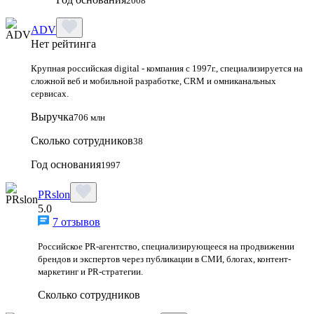
2008
ADV
Нет рейтинга
Крупная российская digital - компания с 1997г., специализируется на
сложной веб и мобильной разработке, CRM и омниканальных
сервисах.
Выручка
706 млн
Сколько сотрудников
38
Год основания
1997
PRslon
5.0
7 отзывов
Российское PR-агентство, специализирующееся на продвижении
брендов и экспертов через публикации в СМИ, блогах, контент-
маркетинг и PR-стратегии.
Сколько сотрудников