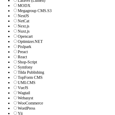
Laravel (Lumen)
MODX
Megagroup CMS.S3
NestJS
NetCat
Next.js
Nuxt.js
Opencart
Optimizer.NET
Pixlpark
Preact
React
Shop-Script
Symfony
Tilda Publishing
TopForm CMS
UMI.CMS
VueJS
Wagtail
Webasyst
WooCommerce
WordPress
Yii