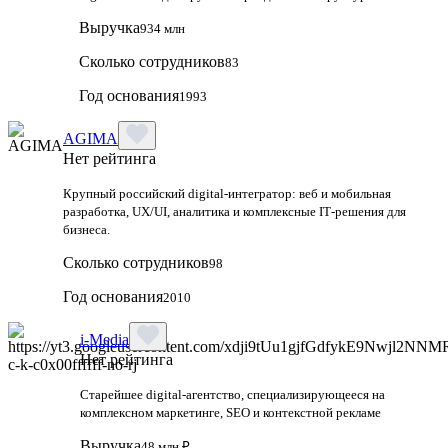
Выручка
934 млн
Сколько сотрудников
83
Год основания
1993
AGIMA
Нет рейтинга
Крупный российский digital‑интегратор: веб и мобильная
разработка, UX/UI, аналитика и комплексные IT‑решения для
бизнеса.
Сколько сотрудников
98
Год основания
2010
i-Media
Нет рейтинга
Старейшее digital-агентство, специализирующееся на
комплексном маркетинге, SEO и контекстной рекламе
Выручка
48 млн ₽