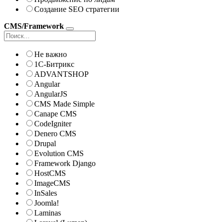
Создание SEO стратегии
CMS/Framework
Не важно
1С-Битрикс
ADVANTSHOP
Angular
AngularJS
CMS Made Simple
Canape CMS
CodeIgniter
Denero CMS
Drupal
Evolution CMS
Framework Django
HostCMS
ImageCMS
InSales
Joomla!
Laminas