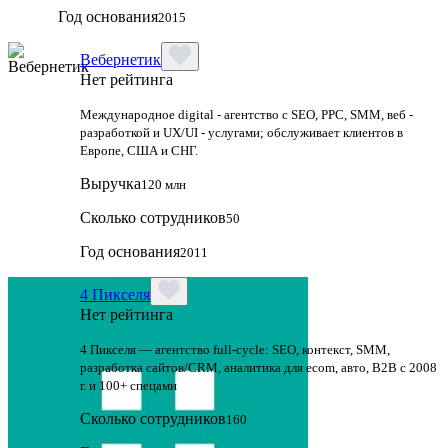
Год основания
2015
Вебернетик
Нет рейтинга
Международное digital - агентство с SEO, PPC, SMM, веб -
разработкой и UX/UI - услугами; обслуживает клиентов в
Европе, США и СНГ.
Выручка
120 млн
Сколько сотрудников
50
Год основания
2011
4 Пикселя
Нет рейтинга
4 Пикселя — агентство full-cycle: SEO, контекст, SMM,
разработка сайтов/CRM, аналитика для ecom, авто, B2B с 2008
г. и 100+ спецами
Сколько сотрудников
160