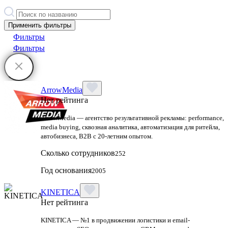
Применить фильтры
Фильтры
Фильтры
ArrowMedia
Нет рейтинга
ArrowMedia — агентство результативной рекламы: performance,
media buying, сквозная аналитика, автоматизация для ритейла,
автобизнеса, B2B с 20-летним опытом.
Сколько сотрудников
252
Год основания
2005
KINETICA
Нет рейтинга
KINETICA — №1 в продвижении логистики и email-