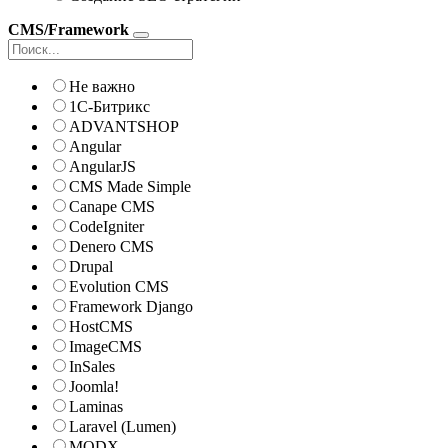
CMS/Framework
Не важно
1С-Битрикс
ADVANTSHOP
Angular
AngularJS
CMS Made Simple
Canape CMS
CodeIgniter
Denero CMS
Drupal
Evolution CMS
Framework Django
HostCMS
ImageCMS
InSales
Joomla!
Laminas
Laravel (Lumen)
MODX