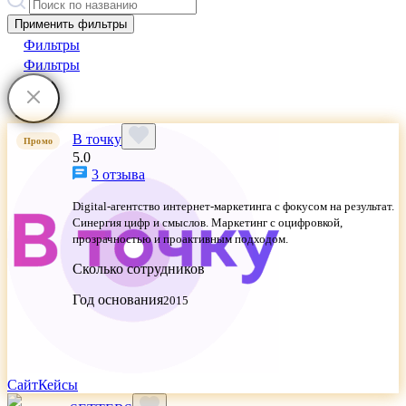
Применить фильтры
Фильтры
Фильтры
В точку
Промо
5.0
3 отзыва
Digital-агентство интернет-маркетинга с фокусом на результат.
Синергия цифр и смыслов. Маркетинг с оцифровкой,
прозрачностью и проактивным подходом.
Сколько сотрудников
Год основания
2015
Сайт
Кейсы