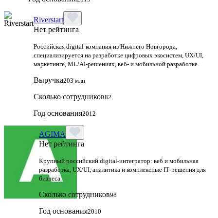
Riverstart
Нет рейтинга
Российская digital‑компания из Нижнего Новгорода,
специализируется на разработке цифровых экосистем, UX/UI,
маркетинге, ML/AI‑решениях, веб‑ и мобильной разработке.
Выручка
203 млн
Сколько сотрудников
82
Год основания
2012
AGIMA
Нет рейтинга
Крупный российский digital‑интегратор: веб и мобильная
разработка, UX/UI, аналитика и комплексные IT‑решения для
бизнеса.
Сколько сотрудников
98
Год основания
2010