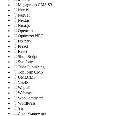
Megagroup CMS.S3
NestJS
NetCat
Next.js
Nuxt.js
Opencart
Optimizer.NET
Pixlpark
Preact
React
Shop-Script
Symfony
Tilda Publishing
TopForm CMS
UMI.CMS
VueJS
Wagtail
Webasyst
WooCommerce
WordPress
Yii
Zend Framework