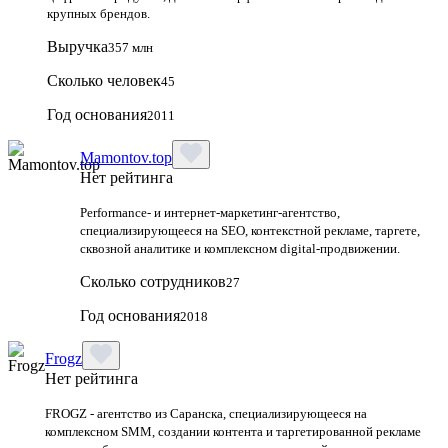
крупных брендов.
Выручка
357 млн
Сколько человек
45
Год основания
2011
Mamontov.top
Нет рейтинга
Performance‑ и интернет‑маркетинг‑агентство,
специализирующееся на SEO, контекстной рекламе, таргете,
сквозной аналитике и комплексном digital‑продвижении.
Сколько сотрудников
27
Год основания
2018
Frogz
Нет рейтинга
FROGZ - агентство из Саранска, специализирующееся на
комплексном SMM, создании контента и таргетированной рекламе