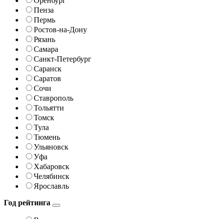
Оренбург
Пенза
Пермь
Ростов-на-Дону
Рязань
Самара
Санкт-Петербург
Саранск
Саратов
Сочи
Ставрополь
Тольятти
Томск
Тула
Тюмень
Ульяновск
Уфа
Хабаровск
Челябинск
Ярославль
Год рейтинга