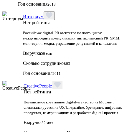
Год основания
2018
Интериум
Нет рейтинга
Российское digital-PR агентство полного цикла:
международные коммуникации, антикризисный PR, SMM,
мониторинг медиа, управление репутацией и консалтинг
Выручка
56 млн
Сколько сотрудников
63
Год основания
2011
CreativePeople
Нет рейтинга
Независимое креативное digital‑агентство из Москвы,
специализируется на UX/UI‑дизайне, брендинге, цифровых
продуктах, коммуникациях и разработке digital‑проекты.
Выручка
82 млн