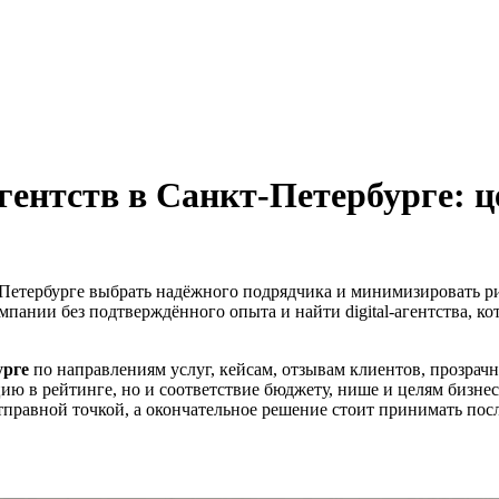
ентств в Санкт-Петербурге: це
т-Петербурге выбрать надёжного подрядчика и минимизировать рис
омпании без подтверждённого опыта и найти digital-агентства, к
урге
по направлениям услуг, кейсам, отзывам клиентов, прозрач
цию в рейтинге, но и соответствие бюджету, нише и целям бизнес
правной точкой, а окончательное решение стоит принимать посл