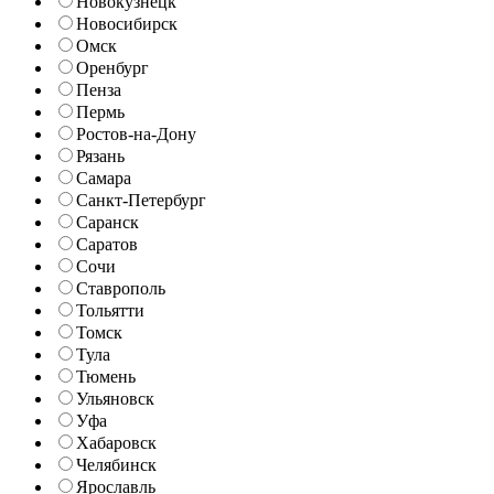
Новокузнецк
Новосибирск
Омск
Оренбург
Пенза
Пермь
Ростов-на-Дону
Рязань
Самара
Санкт-Петербург
Саранск
Саратов
Сочи
Ставрополь
Тольятти
Томск
Тула
Тюмень
Ульяновск
Уфа
Хабаровск
Челябинск
Ярославль