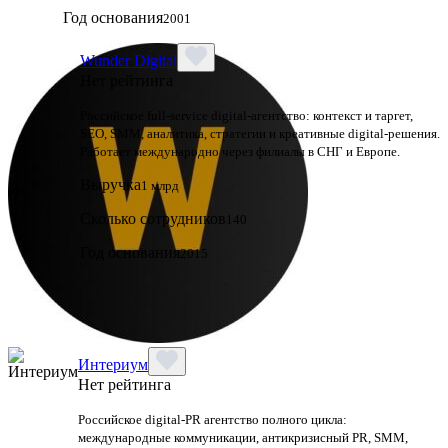
Год основания
2001
Wunder Digital
Нет рейтинга
Российское full-service digital-агентство: контекст и таргет,
SEO, SMM, аналитика, стратегии и креативные digital-решения.
Работает международно через филиалы в СНГ и Европе.
Выручка
1 млрд
Сколько сотрудников
140
Год основания
2015
Интериум
Нет рейтинга
Российское digital-PR агентство полного цикла:
международные коммуникации, антикризисный PR, SMM,