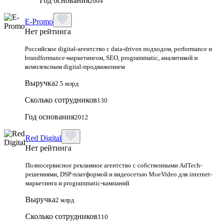
Год основания
2004
E-Promo
Нет рейтинга
Российское digital-агентство с data-driven подходом, performance и
brandformance-маркетингом, SEO, programmatic, аналитикой и
комплексным digital-продвижением
Выручка
2.5 млрд
Сколько сотрудников
130
Год основания
2012
Red Digital
Нет рейтинга
Полносервисное рекламное агентство с собственными AdTech-
решениями, DSP-платформой и видеосетью MoeVideo для internet-
маркетинга и programmatic-кампаний
Выручка
2 млрд
Сколько сотрудников
110