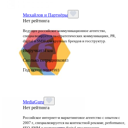
Михайлов и Партнёры
Нет рейтинга
Ведущее российское коммуникационное агентство,
специализируется на стратегических коммуникациях, PR,
digital и SMM для крупных брендов и госструктур.
Выручка
934 млн
Сколько сотрудников
83
Год основания
1993
MediaGuru
Нет рейтинга
Российское интернет-и маркетинговое агентство с опытом с
2007 г., специализируется на контекстной рекламе, performance,
SEO, SMM и комплексном digital-продвижении.