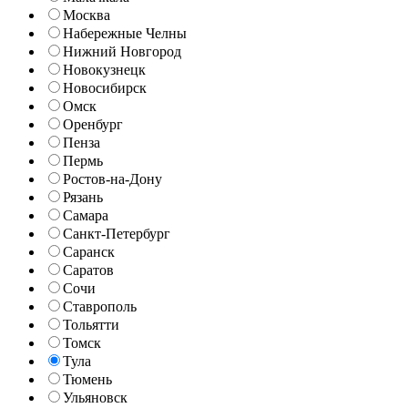
Москва
Набережные Челны
Нижний Новгород
Новокузнецк
Новосибирск
Омск
Оренбург
Пенза
Пермь
Ростов-на-Дону
Рязань
Самара
Санкт-Петербург
Саранск
Саратов
Сочи
Ставрополь
Тольятти
Томск
Тула
Тюмень
Ульяновск