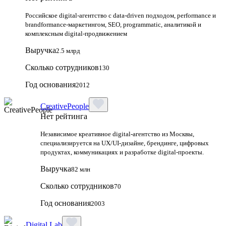
Российское digital-агентство с data-driven подходом, performance и
brandformance-маркетингом, SEO, programmatic, аналитикой и
комплексным digital-продвижением
Выручка
2.5 млрд
Сколько сотрудников
130
Год основания
2012
CreativePeople
Нет рейтинга
Независимое креативное digital‑агентство из Москвы,
специализируется на UX/UI‑дизайне, брендинге, цифровых
продуктах, коммуникациях и разработке digital‑проекты.
Выручка
82 млн
Сколько сотрудников
70
Год основания
2003
Digital Lab