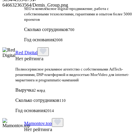
SEO и комплексное digital-продвижение, работа с
собственными технологиями, гарантиями и опытом более 5000
проектов
Сколько сотрудников
700
Год основания
2008
Red Digital
Нет рейтинга
Полносервисное рекламное агентство с собственными AdTech-
решениями, DSP-платформой и видеосетью MoeVideo для internet-
маркетинга и programmatic-кампаний
Выручка
2 млрд
Сколько сотрудников
110
Год основания
2014
Mamontov.top
Нет рейтинга