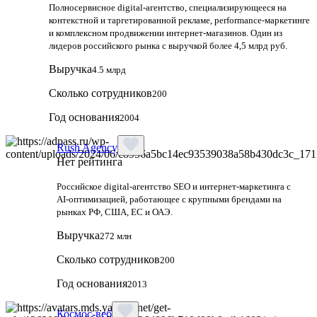
Полносервисное digital-агентство, специализирующееся на
контекстной и таргетированной рекламе, performance-маркетинге
и комплексном продвижении интернет-магазинов. Один из
лидеров российского рынка с выручкой более 4,5 млрд руб.
Выручка
4.5 млрд
Сколько сотрудников
200
Год основания
2004
Rush Agency
Нет рейтинга
Российское digital‑агентство SEO и интернет‑маркетинга с
AI‑оптимизацией, работающее с крупными брендами на
рынках РФ, США, ЕС и ОАЭ.
Выручка
272 млн
Сколько сотрудников
200
Год основания
2013
Космос-веб