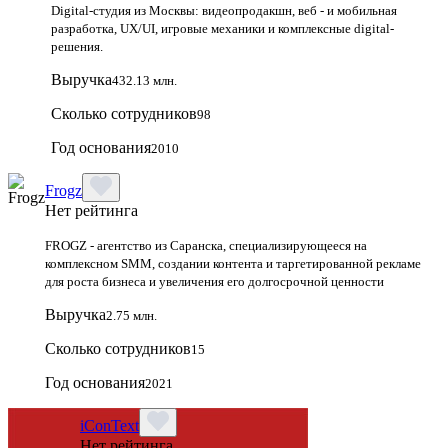
Digital-студия из Москвы: видеопродакшн, веб - и мобильная
разработка, UX/UI, игровые механики и комплексные digital-
решения.
Выручка
432.13 млн.
Сколько сотрудников
98
Год основания
2010
Frogz
Нет рейтинга
FROGZ - агентство из Саранска, специализирующееся на
комплексном SMM, создании контента и таргетированной рекламе
для роста бизнеса и увеличения его долгосрочной ценности
Выручка
2.75 млн.
Сколько сотрудников
15
Год основания
2021
iConText
Нет рейтинга