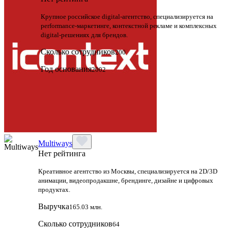
Крупное российское digital-агентство, специализируется на
performance-маркетинге, контекстной рекламе и комплексных
digital-решениях для брендов.
Сколько сотрудников
200
Год основания
2002
Multiways
Нет рейтинга
Креативное агентство из Москвы, специализируется на 2D/3D
анимации, видеопродакшне, брендинге, дизайне и цифровых
продуктах.
Выручка
165.03 млн.
Сколько сотрудников
64