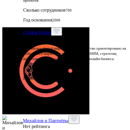
проектов
Сколько сотрудников
700
Год основания
2008
Collaba Digital
Нет рейтинга
Российское digital-маркетинговое агентство ориентировано на
performance-маркетинг, таргет, контекст, SMM, стратегии,
аналитику и комплексное продвижение онлайн-бизнеса.
Сколько сотрудников
Год основания
2017
Михайлов и Партнёры
Нет рейтинга