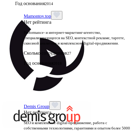
Год основания
2014
Mamontov.top
Нет рейтинга
Performance‑ и интернет‑маркетинг‑агентство,
специализирующееся на SEO, контекстной рекламе, таргете,
сквозной аналитике и комплексном digital‑продвижении.
Сколько сотрудников
27
Год основания
2018
Demis Group
Нет рейтинга
SEO и комплексное digital-продвижение, работа с
собственными технологиями, гарантиями и опытом более 5000