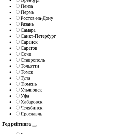
Оренбург
Пенза
Пермь
Ростов-на-Дону
Рязань
Самара
Санкт-Петербург
Саранск
Саратов
Сочи
Ставрополь
Тольятти
Томск
Тула
Тюмень
Ульяновск
Уфа
Хабаровск
Челябинск
Ярославль
Год рейтинга