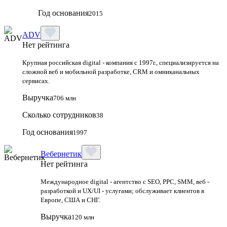
Год основания
2015
ADV
Нет рейтинга
Крупная российская digital - компания с 1997г., специализируется на
сложной веб и мобильной разработке, CRM и омниканальных
сервисах.
Выручка
706 млн
Сколько сотрудников
38
Год основания
1997
Вебернетик
Нет рейтинга
Международное digital - агентство с SEO, PPC, SMM, веб -
разработкой и UX/UI - услугами; обслуживает клиентов в
Европе, США и СНГ.
Выручка
120 млн