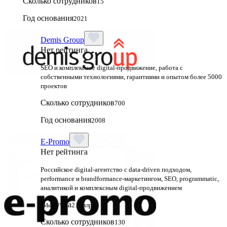
Сколько сотрудников
15
Год основания
2021
Demis Group
Нет рейтинга
SEO и комплексное digital-продвижение, работа с
собственными технологиями, гарантиями и опытом более 5000
проектов
Сколько сотрудников
700
Год основания
2008
E-Promo
Нет рейтинга
Российское digital-агентство с data-driven подходом,
performance и brandformance-маркетингом, SEO, programmatic,
аналитикой и комплексным digital-продвижением
Выручка
2.5 млрд
Сколько сотрудников
130