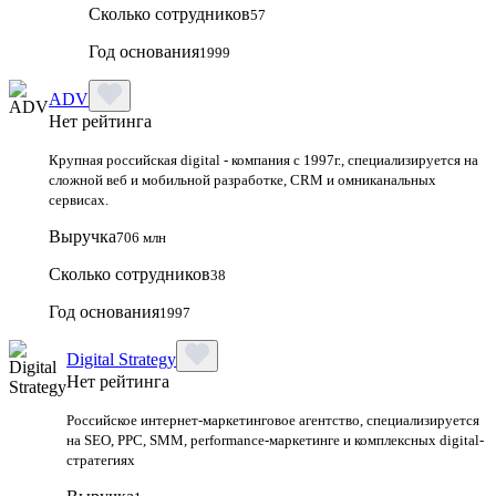
Сколько сотрудников
57
Год основания
1999
ADV
Нет рейтинга
Крупная российская digital - компания с 1997г., специализируется на
сложной веб и мобильной разработке, CRM и омниканальных
сервисах.
Выручка
706 млн
Сколько сотрудников
38
Год основания
1997
Digital Strategy
Нет рейтинга
Российское интернет-маркетинговое агентство, специализируется
на SEO, PPC, SMM, performance-маркетинге и комплексных digital-
стратегиях