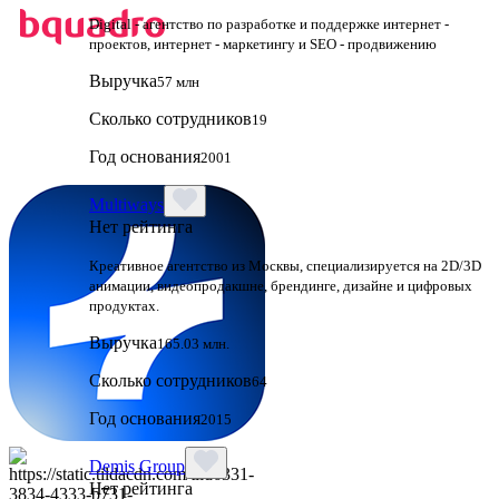
Digital - агентство по разработке и поддержке интернет -
проектов, интернет - маркетингу и SEO - продвижению
Выручка
57 млн
Сколько сотрудников
19
Год основания
2001
Multiways
Нет рейтинга
Креативное агентство из Москвы, специализируется на 2D/3D
анимации, видеопродакшне, брендинге, дизайне и цифровых
продуктах.
Выручка
165.03 млн.
Сколько сотрудников
64
Год основания
2015
Demis Group
Нет рейтинга