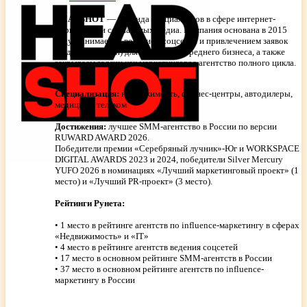
HEADSHOT
— команда специалистов в сфере интернет-
маркетинга и социальных медиа. Компания основана в 2015
году. Занимаемся ведением соцсетей и привлечением заявок
(лидогенерацией) для крупного и среднего бизнеса, а также
закрываем задачи как маркетинговое агентство полного цикла.
Специализация:
недвижимость, фитнес-центры, автодилеры,
медицина, телеком
Достижения:
лучшее SMM-агентство в России по версии
RUWARD AWARD 2026.
Победители премии «Серебряный лучник»-Юг и WORKSPACE
DIGITAL AWARDS 2023 и 2024, победители Silver Mercury
YUFO 2026 в номинациях «Лучший маркетинговый проект» (1
место) и «Лучший PR-проект» (3 место).
Рейтинги Рунета:
• 1 место в рейтинге агентств по influence-маркетингу в сферах
«Недвижимость» и «IT»
• 4 место в рейтинге агентств ведения соцсетей
• 17 место в основном рейтинге SMM-агентств в России
• 37 место в основном рейтинге агентств по influence-
маркетингу в России