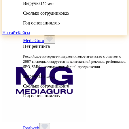
Выручка
150 млн
Сколько сотрудников
25
Год основания
2015
На сайт
Кейсы
MediaGuru
Нет рейтинга
Российское интернет-и маркетинговое агентство с опытом с
2007 г., специализируется на контекстной рекламе, performance,
SEO, SMM и комплексном digital-продвижении.
Выручка
1.8 млрд
Сколько сотрудников
70
Год основания
2005
Realweb