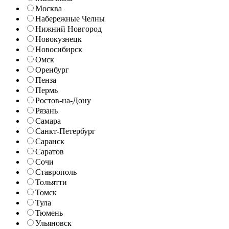
Москва
Набережные Челны
Нижний Новгород
Новокузнецк
Новосибирск
Омск
Оренбург
Пенза
Пермь
Ростов-на-Дону
Рязань
Самара
Санкт-Петербург
Саранск
Саратов
Сочи
Ставрополь
Тольятти
Томск
Тула
Тюмень
Ульяновск