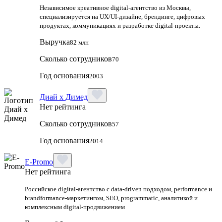
Независимое креативное digital‑агентство из Москвы,
специализируется на UX/UI‑дизайне, брендинге, цифровых
продуктах, коммуникациях и разработке digital‑проекты.
Выручка
82 млн
Сколько сотрудников
70
Год основания
2003
Диай х Димед
Нет рейтинга
Сколько сотрудников
57
Год основания
2014
E-Promo
Нет рейтинга
Российское digital-агентство с data-driven подходом, performance и
brandformance-маркетингом, SEO, programmatic, аналитикой и
комплексным digital-продвижением