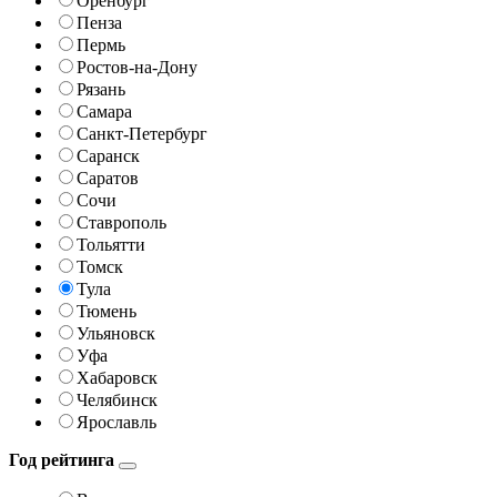
Оренбург
Пенза
Пермь
Ростов-на-Дону
Рязань
Самара
Санкт-Петербург
Саранск
Саратов
Сочи
Ставрополь
Тольятти
Томск
Тула
Тюмень
Ульяновск
Уфа
Хабаровск
Челябинск
Ярославль
Год рейтинга