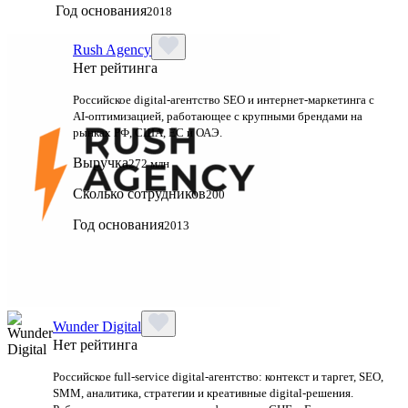
Год основания
2018
Rush Agency
Нет рейтинга
Российское digital‑агентство SEO и интернет‑маркетинга с
AI‑оптимизацией, работающее с крупными брендами на
рынках РФ, США, ЕС и ОАЭ.
Выручка
272 млн
Сколько сотрудников
200
Год основания
2013
Wunder Digital
Нет рейтинга
Российское full-service digital-агентство: контекст и таргет, SEO,
SMM, аналитика, стратегии и креативные digital-решения.