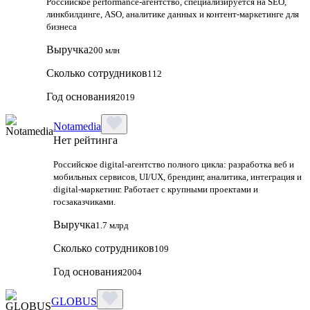
Российское performance-агентство, специализируется на SEO,
линкбилдинге, ASO, аналитике данных и контент-маркетинге для
бизнеса
Выручка
200 млн
Сколько сотрудников
112
Год основания
2019
Notamedia
Нет рейтинга
Российское digital-агентство полного цикла: разработка веб и
мобильных сервисов, UI/UX, брендинг, аналитика, интеграция и
digital-маркетинг. Работает с крупными проектами и
госзаказчиками.
Выручка
1.7 млрд
Сколько сотрудников
109
Год основания
2004
GLOBUS