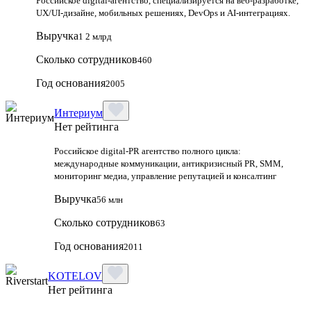
Российское digital-агентство, специализируется на веб-разработке,
UX/UI-дизайне, мобильных решениях, DevOps и AI-интеграциях.
Выручка
1 2 млрд
Сколько сотрудников
460
Год основания
2005
Интериум
Нет рейтинга
Российское digital-PR агентство полного цикла:
международные коммуникации, антикризисный PR, SMM,
мониторинг медиа, управление репутацией и консалтинг
Выручка
56 млн
Сколько сотрудников
63
Год основания
2011
KOTELOV
Нет рейтинга