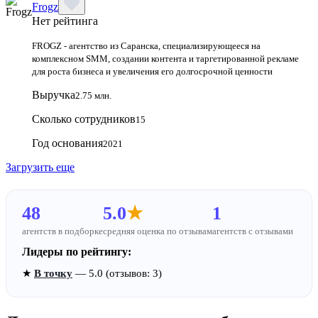
Frogz
Нет рейтинга
FROGZ - агентство из Саранска, специализирующееся на
комплексном SMM, создании контента и таргетированной рекламе
для роста бизнеса и увеличения его долгосрочной ценности
Выручка
2.75 млн.
Сколько сотрудников
15
Год основания
2021
Загрузить еще
48
5.0
★
1
агентств в подборке
средняя оценка по отзывам
агентств с отзывами
Лидеры по рейтингу:
★
В точку
— 5.0 (отзывов: 3)