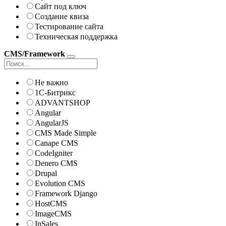
Сайт под ключ
Создание квиза
Тестирование сайта
Техническая поддержка
CMS/Framework
Не важно
1С-Битрикс
ADVANTSHOP
Angular
AngularJS
CMS Made Simple
Canape CMS
CodeIgniter
Denero CMS
Drupal
Evolution CMS
Framework Django
HostCMS
ImageCMS
InSales