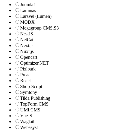
Joomla!
Laminas
Laravel (Lumen)
MODX
Megagroup CMS.S3
NestJS
NetCat
Next.js
Nuxt.js
Opencart
Optimizer.NET
Pixlpark
Preact
React
Shop-Script
Symfony
Tilda Publishing
TopForm CMS
UMI.CMS
VueJS
Wagtail
Webasyst