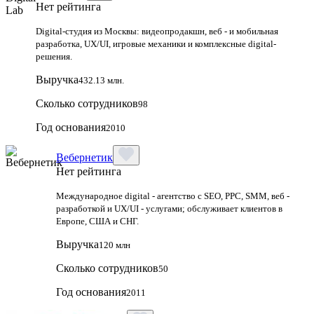
Нет рейтинга
Digital-студия из Москвы: видеопродакшн, веб - и мобильная
разработка, UX/UI, игровые механики и комплексные digital-
решения.
Выручка
432.13 млн.
Сколько сотрудников
98
Год основания
2010
Вебернетик
Нет рейтинга
Международное digital - агентство с SEO, PPC, SMM, веб -
разработкой и UX/UI - услугами; обслуживает клиентов в
Европе, США и СНГ.
Выручка
120 млн
Сколько сотрудников
50
Год основания
2011