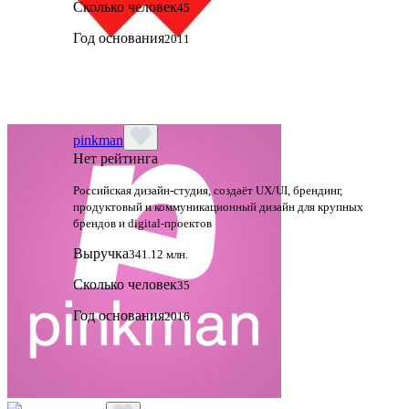
Сколько человек
45
Год основания
2011
pinkman
Нет рейтинга
Российская дизайн‑студия, создаёт UX/UI, брендинг,
продуктовый и коммуникационный дизайн для крупных
брендов и digital‑проектов
Выручка
341.12 млн.
Сколько человек
35
Год основания
2016