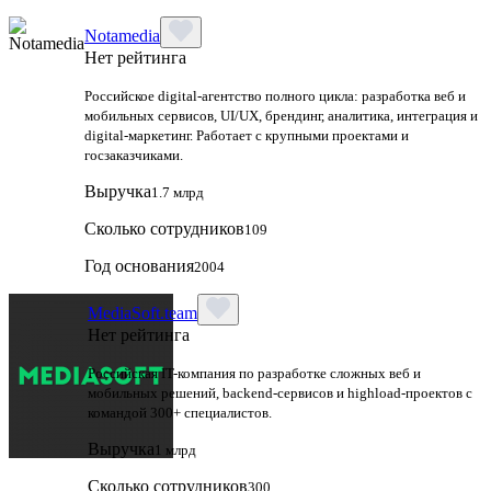
Notamedia
Нет рейтинга
Российское digital-агентство полного цикла: разработка веб и
мобильных сервисов, UI/UX, брендинг, аналитика, интеграция и
digital-маркетинг. Работает с крупными проектами и
госзаказчиками.
Выручка
1.7 млрд
Сколько сотрудников
109
Год основания
2004
MediaSoft.team
Нет рейтинга
Российская IT-компания по разработке сложных веб и
мобильных решений, backend-сервисов и highload-проектов с
командой 300+ специалистов.
Выручка
1 млрд
Сколько сотрудников
300