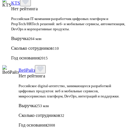
KTS
Нет рейтинга
Российская IT‑компания‑разработчик цифровых платформ и
PropTech/HRTech решений: веб‑ и мобильные сервисы, автоматизация,
DevOps и корпоративные продукты.
Выручка
264 млн
Сколько сотрудников
110
Год основания
2015
ВебРайз
Нет рейтинга
Российское digital-агентство, занимающееся разработкой
цифровых продуктов: веб и мобильные сервисов,
микросервисных платформ, DevOps, интеграций и поддержки.
Выручка
253 млн
Сколько сотрудников
32
Год основания
2008