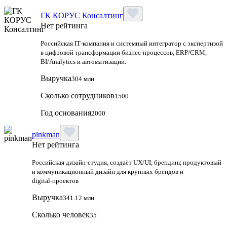
ГК КОРУС Консалтинг
Нет рейтинга
Российская IT‑компания и системный интегратор с экспертизой
в цифровой трансформации бизнес‑процессов, ERP/CRM,
BI/Analytics и автоматизации.
Выручка
304 млн
Сколько сотрудников
1500
Год основания
2000
pinkman
Нет рейтинга
Российская дизайн‑студия, создаёт UX/UI, брендинг, продуктовый
и коммуникационный дизайн для крупных брендов и
digital‑проектов
Выручка
341.12 млн.
Сколько человек
35