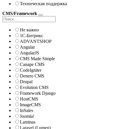
Техническая поддержка
CMS/Framework
Не важно
1С-Битрикс
ADVANTSHOP
Angular
AngularJS
CMS Made Simple
Canape CMS
CodeIgniter
Denero CMS
Drupal
Evolution CMS
Framework Django
HostCMS
ImageCMS
InSales
Joomla!
Laminas
Laravel (Lumen)