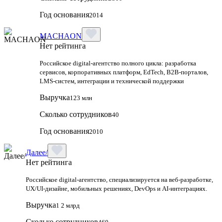
Год основания
2014
MACHAON
Нет рейтинга
Российское digital‑агентство полного цикла: разработка
сервисов, корпоративных платформ, EdTech, B2B‑порталов,
LMS‑систем, интеграции и технической поддержки
Выручка
123 млн
Сколько сотрудников
40
Год основания
2010
Далее/
Нет рейтинга
Российское digital-агентство, специализируется на веб-разработке,
UX/UI-дизайне, мобильных решениях, DevOps и AI-интеграциях.
Выручка
1 2 млрд
Сколько сотрудников