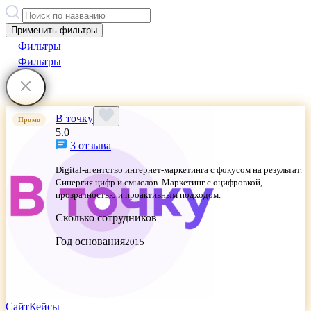
Применить фильтры
Фильтры
Фильтры
В точку
Промо
5.0
3 отзыва
Digital-агентство интернет-маркетинга с фокусом на результат.
Синергия цифр и смыслов. Маркетинг с оцифровкой,
прозрачностью и проактивным подходом.
Сколько сотрудников
Год основания
2015
Сайт
Кейсы