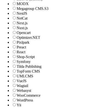
MODX
Megagroup CMS.S3
NestJS
NetCat
Next.js
Nuxt.js
Opencart
Optimizer.NET
Pixlpark
Preact
React
Shop-Script
Symfony
Tilda Publishing
TopForm CMS
UMI.CMS
VueJS
Wagtail
Webasyst
WooCommerce
WordPress
Yii