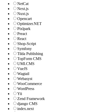
NetCat
Next.js
Nuxt.js
Opencart
Optimizer.NET
Pixlpark
Preact
React
Shop-Script
Symfony
Tilda Publishing
TopForm CMS
UMI.CMS
VueJS
Wagtail
Webasyst
WooCommerce
WordPress
Yii
Zend Framework
django CMS
index.next