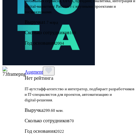
мобильных сервисов, UI/UX, брендинг, аналитика, интеграция и
digital-маркетинг. Работает с крупными проектами и
госзаказчиками.
Выручка
1.7 млрд
Сколько сотрудников
109
Год основания
2004
Augment
Нет рейтинга
IT‑аутстафф‑агентство и интегратор, подбирает разработчиков
и IT‑специалистов для проектов, автоматизацию и
digital‑решения.
Выручка
299.60 млн.
Сколько сотрудников
70
Год основания
2022