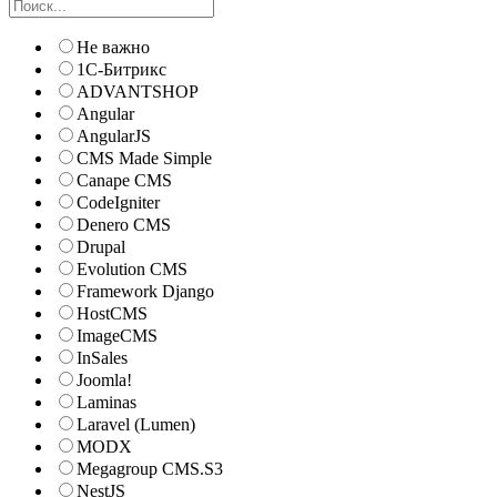
Не важно
1С-Битрикс
ADVANTSHOP
Angular
AngularJS
CMS Made Simple
Canape CMS
CodeIgniter
Denero CMS
Drupal
Evolution CMS
Framework Django
HostCMS
ImageCMS
InSales
Joomla!
Laminas
Laravel (Lumen)
MODX
Megagroup CMS.S3
NestJS