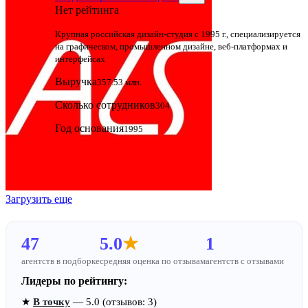
Нет рейтинга
Крупная российская дизайн‑студия с 1995 г., специализируется
на графическом, промышленном дизайне, веб‑платформах и
интерфейсах
Выручка
357.53 млн.
Сколько сотрудников
304
Год основания
1995
Загрузить еще
47
5.0
★
1
агентств в подборке
средняя оценка по отзывам
агентств с отзывами
Лидеры по рейтингу:
★
В точку
— 5.0 (отзывов: 3)