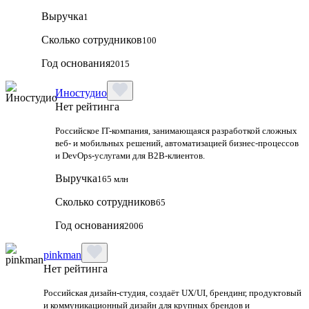
Выручка
1
Сколько сотрудников
100
Год основания
2015
Иностудио
Нет рейтинга
Российское IT-компания, занимающаяся разработкой сложных
веб- и мобильных решений, автоматизацией бизнес-процессов
и DevOps-услугами для B2B-клиентов.
Выручка
165 млн
Сколько сотрудников
65
Год основания
2006
pinkman
Нет рейтинга
Российская дизайн‑студия, создаёт UX/UI, брендинг, продуктовый
и коммуникационный дизайн для крупных брендов и