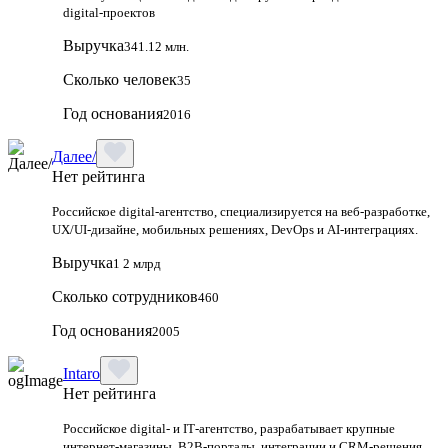
digital‑проектов
Выручка
341.12 млн.
Сколько человек
35
Год основания
2016
Далее/
Нет рейтинга
Российское digital-агентство, специализируется на веб-разработке,
UX/UI-дизайне, мобильных решениях, DevOps и AI-интеграциях.
Выручка
1 2 млрд
Сколько сотрудников
460
Год основания
2005
Intaro
Нет рейтинга
Российское digital‑ и IT‑агентство, разрабатывает крупные
интернет‑магазины, B2B‑порталы, интеграции и CRM‑решения.