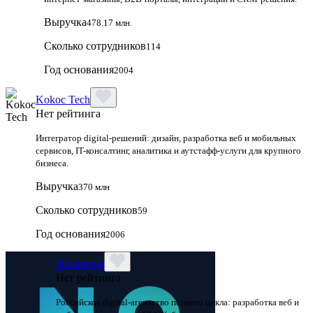
Выручка
478.17 млн.
Сколько сотрудников
114
Год основания
2004
Kokoc Tech
Нет рейтинга
Интегратор digital-решений: дизайн, разработка веб и мобильных
сервисов, IT-консалтинг, аналитика и аутстафф-услуги для крупного
бизнеса.
Выручка
370 млн
Сколько сотрудников
59
Год основания
2006
Notamedia
Нет рейтинга
Российское digital-агентство полного цикла: разработка веб и