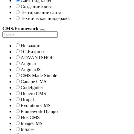
Сайт под ключ
Создание квиза
Тестирование сайта
Техническая поддержка
CMS/Framework
Не важно
1С-Битрикс
ADVANTSHOP
Angular
AngularJS
CMS Made Simple
Canape CMS
CodeIgniter
Denero CMS
Drupal
Evolution CMS
Framework Django
HostCMS
ImageCMS
InSales