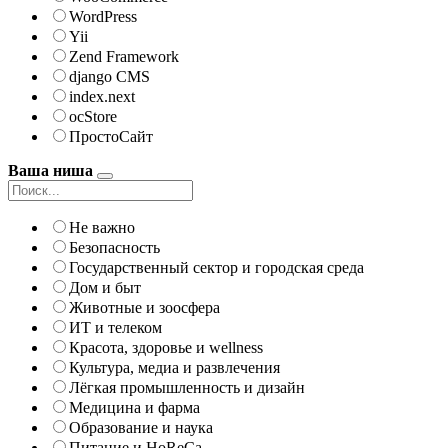
WordPress
Yii
Zend Framework
django CMS
index.next
ocStore
ПростоСайт
Ваша ниша
Не важно
Безопасность
Государственный сектор и городская среда
Дом и быт
Животные и зоосфера
ИТ и телеком
Красота, здоровье и wellness
Культура, медиа и развлечения
Лёгкая промышленность и дизайн
Медицина и фарма
Образование и наука
Питание и HoReCa