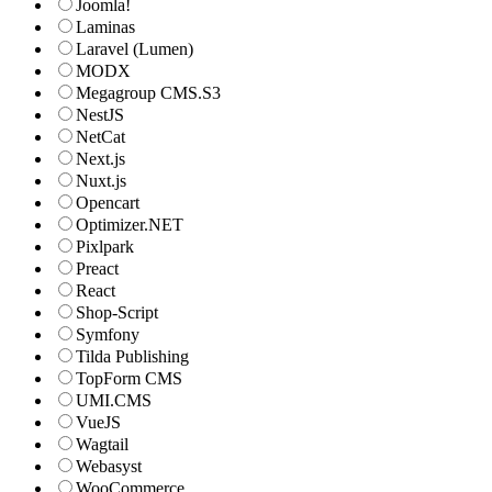
Joomla!
Laminas
Laravel (Lumen)
MODX
Megagroup CMS.S3
NestJS
NetCat
Next.js
Nuxt.js
Opencart
Optimizer.NET
Pixlpark
Preact
React
Shop-Script
Symfony
Tilda Publishing
TopForm CMS
UMI.CMS
VueJS
Wagtail
Webasyst
WooCommerce