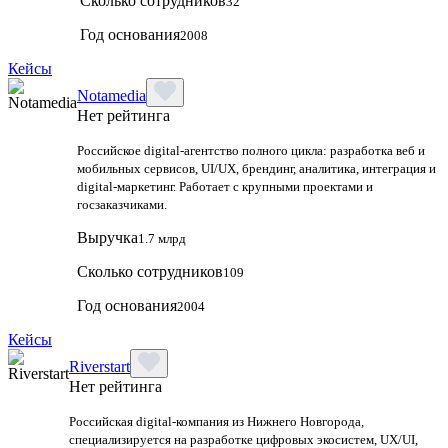
Сколько сотрудников
32
Год основания
2008
Кейсы
Notamedia
Нет рейтинга
Российское digital-агентство полного цикла: разработка веб и
мобильных сервисов, UI/UX, брендинг, аналитика, интеграция и
digital-маркетинг. Работает с крупными проектами и
госзаказчиками.
Выручка
1.7 млрд
Сколько сотрудников
109
Год основания
2004
Кейсы
Riverstart
Нет рейтинга
Российская digital‑компания из Нижнего Новгорода,
специализируется на разработке цифровых экосистем, UX/UI,