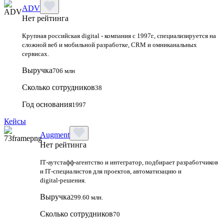
ADV
Нет рейтинга
Крупная российская digital - компания с 1997г., специализируется на
сложной веб и мобильной разработке, CRM и омниканальных
сервисах.
Выручка
706 млн
Сколько сотрудников
38
Год основания
1997
Кейсы
Augment
Нет рейтинга
IT‑аутстафф‑агентство и интегратор, подбирает разработчиков
и IT‑специалистов для проектов, автоматизацию и
digital‑решения.
Выручка
299.60 млн.
Сколько сотрудников
70