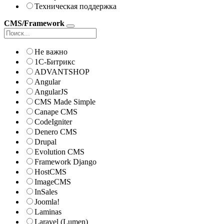
Техническая поддержка
CMS/Framework
Не важно
1С-Битрикс
ADVANTSHOP
Angular
AngularJS
CMS Made Simple
Canape CMS
CodeIgniter
Denero CMS
Drupal
Evolution CMS
Framework Django
HostCMS
ImageCMS
InSales
Joomla!
Laminas
Laravel (Lumen)