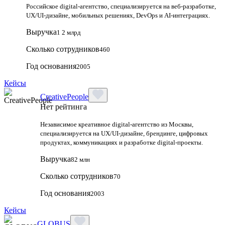
Российское digital-агентство, специализируется на веб-разработке,
UX/UI-дизайне, мобильных решениях, DevOps и AI-интеграциях.
Выручка
1 2 млрд
Сколько сотрудников
460
Год основания
2005
Кейсы
CreativePeople
Нет рейтинга
Независимое креативное digital‑агентство из Москвы,
специализируется на UX/UI‑дизайне, брендинге, цифровых
продуктах, коммуникациях и разработке digital‑проекты.
Выручка
82 млн
Сколько сотрудников
70
Год основания
2003
Кейсы
GLOBUS