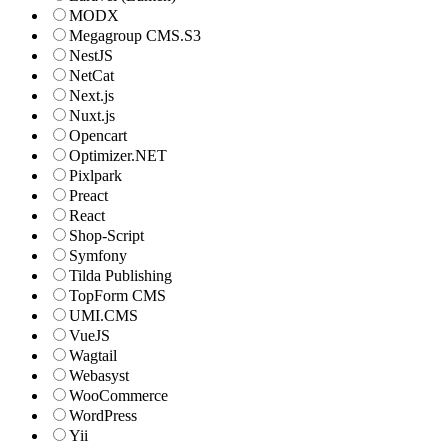
MODX
Megagroup CMS.S3
NestJS
NetCat
Next.js
Nuxt.js
Opencart
Optimizer.NET
Pixlpark
Preact
React
Shop-Script
Symfony
Tilda Publishing
TopForm CMS
UMI.CMS
VueJS
Wagtail
Webasyst
WooCommerce
WordPress
Yii