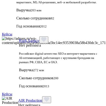
маркетинге, ML/AI‑решениях, веб‑ и мобильной разработке.
Выручка
203 млн
Сколько сотрудников
82
Год основания
2012
Кейсы
Rush Agency
Нет рейтинга
Российское digital‑агентство SEO и интернет‑маркетинга с
AI‑оптимизацией, работающее с крупными брендами на
рынках РФ, США, ЕС и ОАЭ.
Выручка
272 млн
Сколько сотрудников
200
Год основания
2013
Кейсы
AIR Production
Нет рейтинга