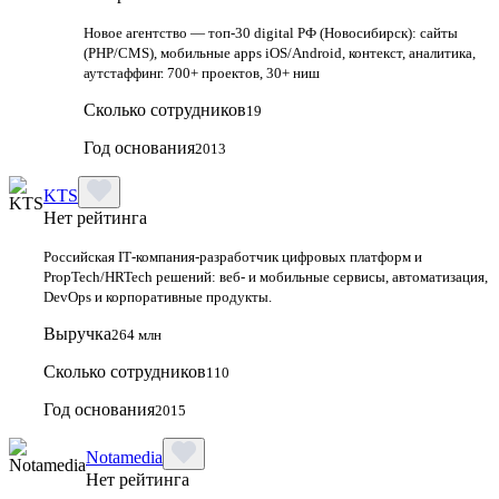
Новое агентство — топ-30 digital РФ (Новосибирск): сайты
(PHP/CMS), мобильные apps iOS/Android, контекст, аналитика,
аутстаффинг. 700+ проектов, 30+ ниш
Сколько сотрудников
19
Год основания
2013
KTS
Нет рейтинга
Российская IT‑компания‑разработчик цифровых платформ и
PropTech/HRTech решений: веб‑ и мобильные сервисы, автоматизация,
DevOps и корпоративные продукты.
Выручка
264 млн
Сколько сотрудников
110
Год основания
2015
Notamedia
Нет рейтинга