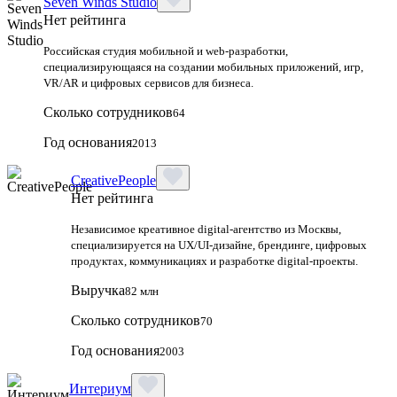
Seven Winds Studio
Нет рейтинга
Российская студия мобильной и web-разработки,
специализирующаяся на создании мобильных приложений, игр,
VR/AR и цифровых сервисов для бизнеса.
Сколько сотрудников
64
Год основания
2013
CreativePeople
Нет рейтинга
Независимое креативное digital‑агентство из Москвы,
специализируется на UX/UI‑дизайне, брендинге, цифровых
продуктах, коммуникациях и разработке digital‑проекты.
Выручка
82 млн
Сколько сотрудников
70
Год основания
2003
Интериум