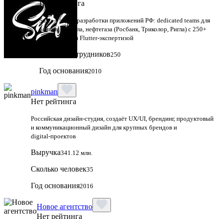
Нет рейтинга
Surf — лидер разработки приложений РФ: dedicated teams для
банков, ритейла, нефтегаза (Росбанк, Триколор, Ригла) с 250+
инженерами и Flutter-экспертизой
Сколько сотрудников
250
Год основания
2010
pinkman
Нет рейтинга
Российская дизайн‑студия, создаёт UX/UI, брендинг, продуктовый
и коммуникационный дизайн для крупных брендов и
digital‑проектов
Выручка
341.12 млн.
Сколько человек
35
Год основания
2016
Новое агентство
Нет рейтинга