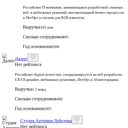
Российское IT-компания, занимающаяся разработкой сложных
веб- и мобильных решений, автоматизацией бизнес-процессов
и DevOps-услугами для B2B-клиентов.
Выручка
165 млн
Сколько сотрудников
65
Год основания
2006
Далее/
Нет рейтинга
Российское digital-агентство, специализируется на веб-разработке,
UX/UI-дизайне, мобильных решениях, DevOps и AI-интеграциях.
Выручка
1 2 млрд
Сколько сотрудников
460
Год основания
2005
Студия Артемия Лебедева
Нет рейтинга