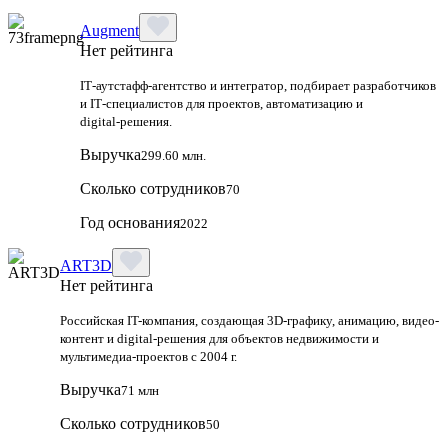
Augment
Нет рейтинга
IT‑аутстафф‑агентство и интегратор, подбирает разработчиков
и IT‑специалистов для проектов, автоматизацию и
digital‑решения.
Выручка
299.60 млн.
Сколько сотрудников
70
Год основания
2022
ART3D
Нет рейтинга
Российская IT-компания, создающая 3D-графику, анимацию, видео-
контент и digital-решения для объектов недвижимости и
мультимедиа-проектов с 2004 г.
Выручка
71 млн
Сколько сотрудников
50