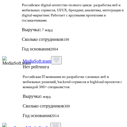
Российское digital-агентство полного цикла: разработка веб и
мобильных сервисов, UI/UX, брендинг, аналитика, интеграция и
digital-маркетинг. Работает с крупными проектами и
госзаказчиками.
Выручка
1.7 млрд
Сколько сотрудников
109
Год основания
2004
MediaSoft.team
Нет рейтинга
Российская IT-компания по разработке сложных веб и
мобильных решений, backend-сервисов и highload-проектов с
командой 300+ специалистов.
Выручка
1 млрд
Сколько сотрудников
300
Год основания
2014