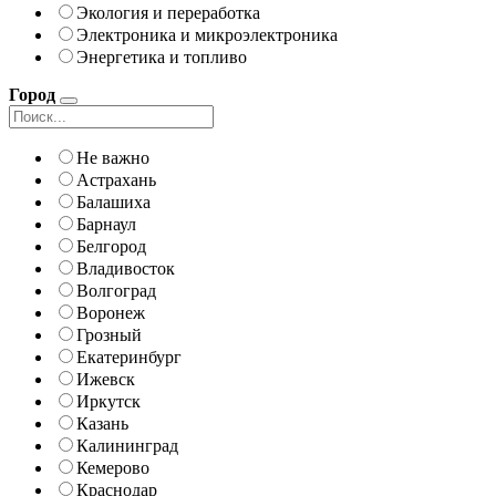
Экология и переработка
Электроника и микроэлектроника
Энергетика и топливо
Город
Не важно
Астрахань
Балашиха
Барнаул
Белгород
Владивосток
Волгоград
Воронеж
Грозный
Екатеринбург
Ижевск
Иркутск
Казань
Калининград
Кемерово
Краснодар