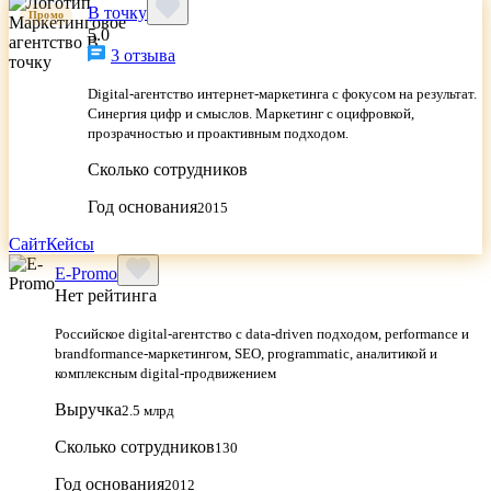
В точку
Промо
5.0
3 отзыва
Digital-агентство интернет-маркетинга с фокусом на результат.
Синергия цифр и смыслов. Маркетинг с оцифровкой,
прозрачностью и проактивным подходом.
Сколько сотрудников
Год основания
2015
Сайт
Кейсы
E-Promo
Нет рейтинга
Российское digital-агентство с data-driven подходом, performance и
brandformance-маркетингом, SEO, programmatic, аналитикой и
комплексным digital-продвижением
Выручка
2.5 млрд
Сколько сотрудников
130
Год основания
2012