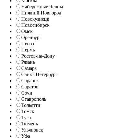
Москва
Набережные Челны
Нижний Новгород
Новокузнецк
Новосибирск
Омск
Оренбург
Пенза
Пермь
Ростов-на-Дону
Рязань
Самара
Санкт-Петербург
Саранск
Саратов
Сочи
Ставрополь
Тольятти
Томск
Тула
Тюмень
Ульяновск
Уфа