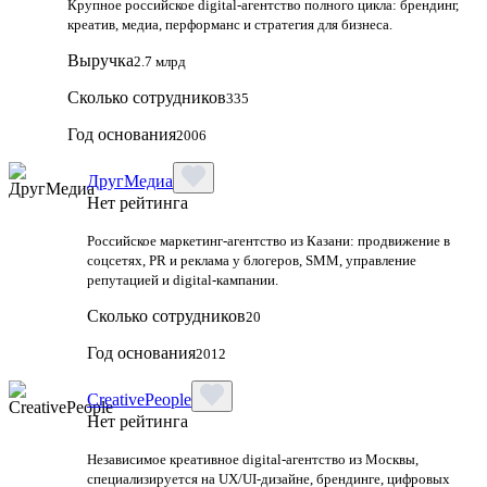
Крупное российское digital‑агентство полного цикла: брендинг,
креатив, медиа, перформанс и стратегия для бизнеса.
Выручка
2.7 млрд
Сколько сотрудников
335
Год основания
2006
ДругМедиа
Нет рейтинга
Российское маркетинг-агентство из Казани: продвижение в
соцсетях, PR и реклама у блогеров, SMM, управление
репутацией и digital-кампании.
Сколько сотрудников
20
Год основания
2012
CreativePeople
Нет рейтинга
Независимое креативное digital‑агентство из Москвы,
специализируется на UX/UI‑дизайне, брендинге, цифровых