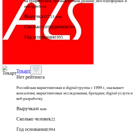
на графическом, промышленном дизайне, веб‑платформах и
интерфейсах
Выручка
357.53 млн.
Сколько сотрудников
304
Год основания
1995
Текарт
Нет рейтинга
Российская маркетинговая и digital‑группа с 1999 г., оказывает
консалтинг, маркетинговые исследования, брендинг, digital‑услуги и
веб‑разработку.
Выручка
46 млн
Сколько человек
22
Год основания
1994