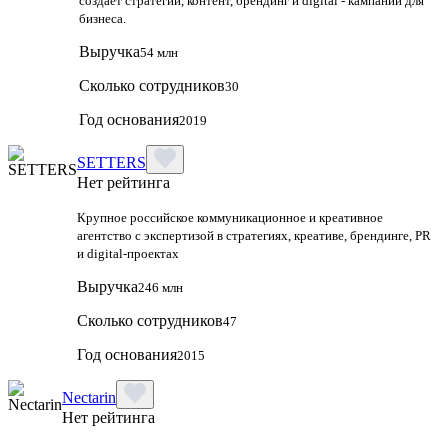
создаёт стратегии, контент, брендинг и digital - кампании для
бизнеса.
Выручка
54 млн
Сколько сотрудников
30
Год основания
2019
SETTERS
Нет рейтинга
Крупное российское коммуникационное и креативное
агентство с экспертизой в стратегиях, креативе, брендинге, PR
и digital‑проектах
Выручка
246 млн
Сколько сотрудников
47
Год основания
2015
Nectarin
Нет рейтинга