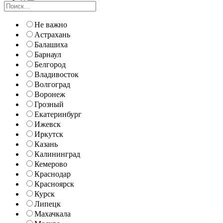
Не важно
Астрахань
Балашиха
Барнаул
Белгород
Владивосток
Волгоград
Воронеж
Грозный
Екатеринбург
Ижевск
Иркутск
Казань
Калининград
Кемерово
Краснодар
Красноярск
Курск
Липецк
Махачкала