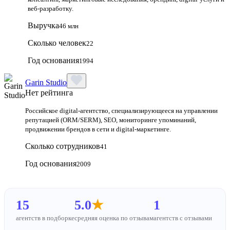
веб‑разработку.
Выручка
46 млн
Сколько человек
22
Год основания
1994
Garin Studio
Нет рейтинга
Российское digital-агентство, специализирующееся на управлении
репутацией (ORM/SERM), SEO, мониторинге упоминаний,
продвижении брендов в сети и digital-маркетинге.
Сколько сотрудников
41
Год основания
2009
15
5.0
★
1
агентств в подборке
средняя оценка по отзывам
агентств с отзывами