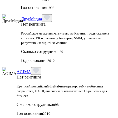
Год основания
1993
ДругМедиа
Нет рейтинга
Российское маркетинг-агентство из Казани: продвижение в
соцсетях, PR и реклама у блогеров, SMM, управление
репутацией и digital-кампании.
Сколько сотрудников
20
Год основания
2012
AGIMA
Нет рейтинга
Крупный российский digital‑интегратор: веб и мобильная
разработка, UX/UI, аналитика и комплексные IT‑решения для
бизнеса.
Сколько сотрудников
98
Год основания
2010