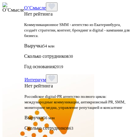
О’Смысле
Нет рейтинга
Коммуникационное SMM - агентство из Екатеринбурга,
создаёт стратегии, контент, брендинг и digital - кампании для
бизнеса.
Выручка
54 млн
Сколько сотрудников
30
Год основания
2019
Интериум
Нет рейтинга
Российское digital-PR агентство полного цикла:
международные коммуникации, антикризисный PR, SMM,
мониторинг медиа, управление репутацией и консалтинг
Выручка
56 млн
Сколько сотрудников
63