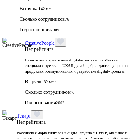
Выручка
142 млн
Сколько сотрудников
76
Год основания
2009
CreativePeople
Нет рейтинга
Независимое креативное digital‑агентство из Москвы,
специализируется на UX/UI‑дизайне, брендинге, цифровых
продуктах, коммуникациях и разработке digital‑проекты.
Выручка
82 млн
Сколько сотрудников
70
Год основания
2003
Текарт
Нет рейтинга
Российская маркетинговая и digital‑группа с 1999 г., оказывает
консалтинг, маркетинговые исследования, брендинг, digital‑услуги и