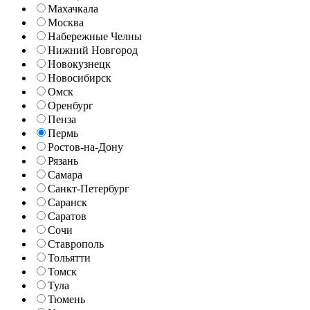
Махачкала
Москва
Набережные Челны
Нижний Новгород
Новокузнецк
Новосибирск
Омск
Оренбург
Пенза
Пермь
Ростов-на-Дону
Рязань
Самара
Санкт-Петербург
Саранск
Саратов
Сочи
Ставрополь
Тольятти
Томск
Тула
Тюмень