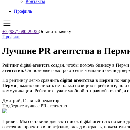
Контакты
Профиль
+7 (987) 680-29-96
Оставить заявку
Профиль
Лучшие PR агентства в Перми
Рейтинг digital-агентств создан, чтобы помочь бизнесу в Перм
агентства
. Он позволяет быстро отсеять компании без подтвер
По рейтингу легко сравнить
digital-агентства в Перми
по напр
Перми
, важно оценивать не только позицию в рейтинге, но и 
коммуникации. Рейтинг служит удобной отправной точкой, а о
Дмитрий, Главный редактор
Подберите лучшее PR агентство
Привет! Мы составили для вас список digital-агентств по мето
состояние проектов в портфолио, вклад в отрасль, показатели